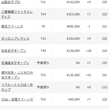
山陰女子プロ
T31
¥142,500
+9
225
三菱電機ファンタスレ
T34
¥215,000
+7
223
ディス
東北クイーンズ
T8
¥695,000
-1
215
ダンロップレディス
T32
¥230,000
+9
225
日本女子オープン
T49
¥136,000
+20
316
北海道女子オープン
予選落ち
¥0
+7
155
週刊女性・ＪＵＮＯＮ
T53
¥125,000
+15
231
女子オープン
リクルートとらばーゆ
予選落ち
¥0
+8
152
カップ
Ｑtai・北陸クイーンズ
T53
¥90,909
+7
223