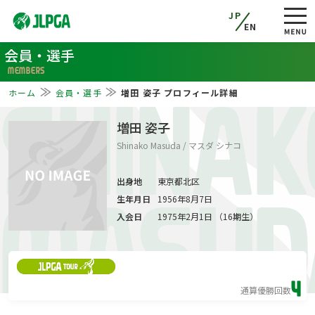
JP
EN
会員・選手
MEMBERS
ホーム
会員・選手
増田 姿子 プロフィール詳細
SHINAK
増田 姿子
Shinako Masuda / マスダ シナコ
出身地
東京都北区
生年月日
1956年8月7日
MASUD
入会日
1975年2月1日 （16期生）
4
通算優勝回数