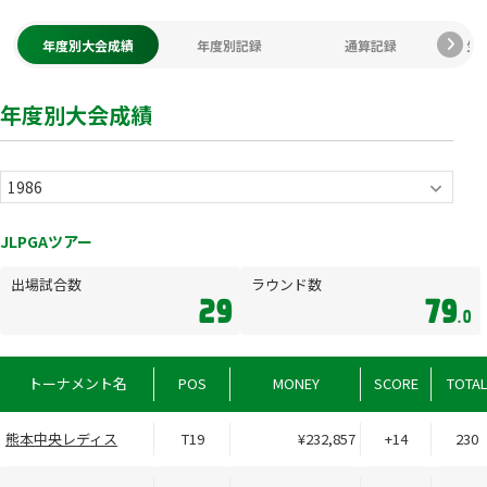
年度別大会成績
年度別記録
通算記録
生
年度別大会成績
JLPGAツアー
出場試合数
ラウンド数
29
79
.0
トーナメント名
POS
MONEY
SCORE
TOTA
熊本中央レディス
T19
¥232,857
+14
230