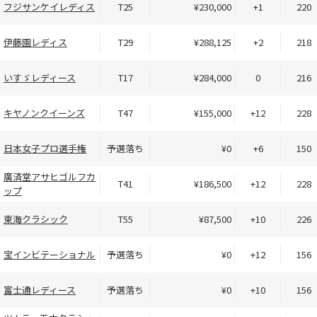
フジサンケイレディス
T25
¥230,000
+1
220
伊藤園レディス
T29
¥288,125
+2
218
いすゞレディース
T17
¥284,000
0
216
キヤノンクイーンズ
T47
¥155,000
+12
228
日本女子プロ選手権
予選落ち
¥0
+6
150
廣済堂アサヒゴルフカ
T41
¥186,500
+12
228
ップ
東海クラシック
T55
¥87,500
+10
226
宝インビテーショナル
予選落ち
¥0
+12
156
富士通レディース
予選落ち
¥0
+10
156