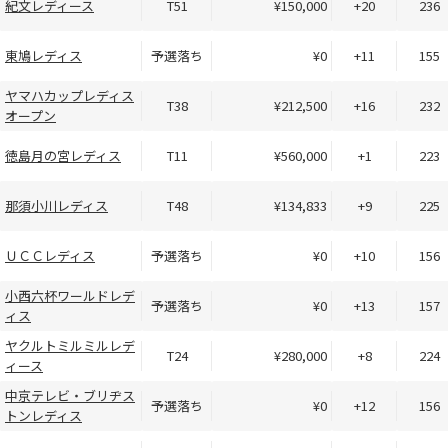
紀文レディース
T51
¥150,000
+20
236
東鳩レディス
予選落ち
¥0
+11
155
ヤマハカップレディス
T38
¥212,500
+16
232
オープン
徳島月の宮レディス
T11
¥560,000
+1
223
那須小川レディス
T48
¥134,833
+9
225
ＵＣＣレディス
予選落ち
¥0
+10
156
小西六杯ワールドレデ
予選落ち
¥0
+13
157
ィス
ヤクルトミルミルレデ
T24
¥280,000
+8
224
ィース
中京テレビ・ブリヂス
予選落ち
¥0
+12
156
トンレディス