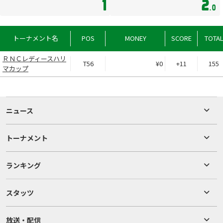
1
2
.0
トーナメント名
POS
MONEY
SCORE
TOTA
ＲＮＣレディースハリ
T56
¥0
+11
155
マカップ
ニュース
トーナメント
ランキング
スタッツ
放送・配信