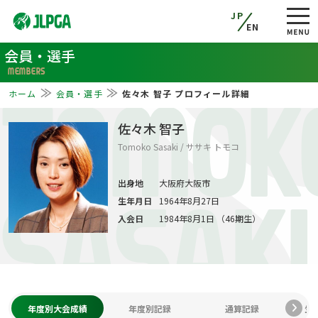
JP
EN
会員・選手
MEMBERS
ホーム
会員・選手
佐々木 智子 プロフィール詳細
TOMOK
佐々木 智子
Tomoko Sasaki / ササキ トモコ
出身地
大阪府大阪市
生年月日
1964年8月27日
SASAKI
入会日
1984年8月1日 （46期生）
年度別大会成績
年度別記録
通算記録
生