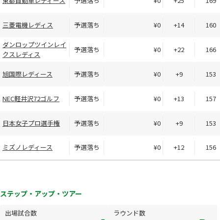
東都自動車レディース
予選落ち
¥0
+25
169
三菱電機レディス
予選落ち
¥0
+14
160
ダンロップツインレイ
予選落ち
¥0
+22
166
クスレディス
旭国際レディース
予選落ち
¥0
+9
153
NEC軽井沢72ゴルフ
予選落ち
¥0
+13
157
日本女子プロ選手権
予選落ち
¥0
+9
153
ミズノレディース
予選落ち
¥0
+12
156
ステップ・アップ・ツアー
出場試合数
ラウンド数