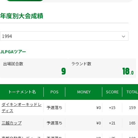
年度別大会成績
JLPGAツアー
出場試合数
ラウンド数
9
18
.0
トーナメント名
POS
MONEY
SCORE
TOTA
ダイキンオーキッドレ
予選落ち
¥0
+15
159
ディス
三越カップ
予選落ち
¥0
+21
165