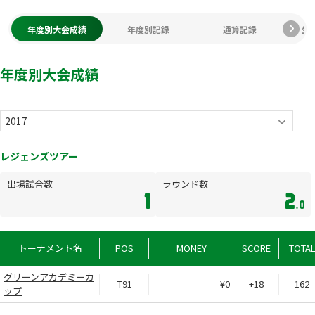
年度別大会成績
年度別記録
通算記録
生
年度別大会成績
レジェンズツアー
出場試合数
ラウンド数
1
2
.0
トーナメント名
POS
MONEY
SCORE
TOTA
グリーンアカデミーカ
T91
¥0
+18
162
ップ