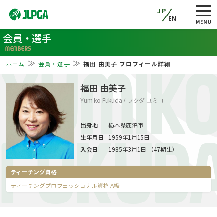
JP
EN
会員・選手
MEMBERS
ホーム
会員・選手
福田 由美子 プロフィール詳細
YUMIK
福田 由美子
Yumiko Fukuda / フクダ ユミコ
出身地
栃木県鹿沼市
生年月日
1959年1月15日
FUKUD
入会日
1985年3月1日 （47期生）
ティーチング資格
ティーチングプロフェッショナル資格 A級