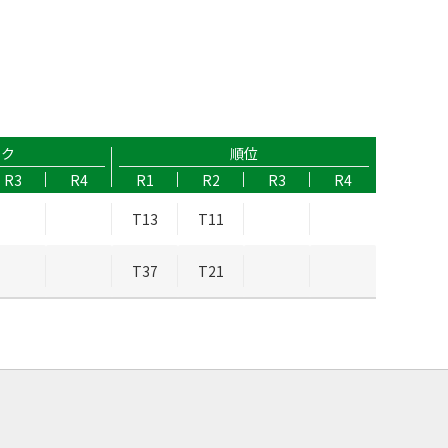
ーク
順位
R3
R4
R1
R2
R3
R4
T13
T11
T37
T21