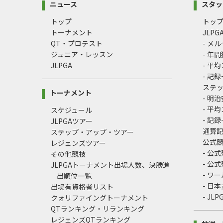
ニュース
スタッ
トップ
トッ
トーナメント
JLP
QT・プロテスト
- メ
ジュニア・レッスン
- 年
JLPGA
- 平
- 記
ステ
トーナメント
- 明
- 平
スケジュール
- 記
JLPGAツアー
通算
ステップ・アップ・ツアー
公式
レジェンズツアー
- 公
その他競技
- 公
JLPGAトーナメント出場人数、決勝進
- ワ
出順位一覧
- 日
出場有資格者リスト
- J
クォリファイングトーナメント
QTランキング・リランキング
レジェンズQTランキング