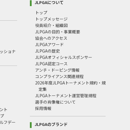
JLPGAについて
トップ
トップメッセージ
役員紹介・組織図
JLPGAの目的・事業概要
協会へのアクセス
JLPGAアワード
JLPGAの歴史
ェッショナ
JLPGAオフィシャルスポンサー
JLPGA認定コース
アンチ・ドーピング情報
コンプライアンス関連規程
2026年度JLPGAトーナメント規約・規
定集
JLPGAトーナメント運営管理規程
選手の肖像権について
採用情報
ント
ップ
ルフデー
JLPGAのブランド