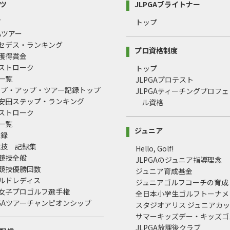
ツ
JLPGAブライトナー
プ
トップ
GAツアー
ルセデス・ランキング
プロ資格制度
間獲得賞金
均ストローク
トップ
録一覧
JLPGAプロテスト
ップ・アップ・ツアー記録トップ
JLPGAティーチングプロフ
治安田ステップ・ランキング
ル資格
均ストローク
録一覧
ジュニア
記録
競技 記録集
Hello, Golf!
式競技全般
JLPGAのジュニア指導理念
式競技優勝回数
ジュニア育成基金
ールドレディス
ジュニアゴルフコーチの育成
本女子プロゴルフ選手権
全日本小学生ゴルフトーナメ
LPGAツアーチャンピオンシップ
スタジオアリス ジュニアカ
サマーキッズデー・キッズゴ
JLPGA放課後クラブ