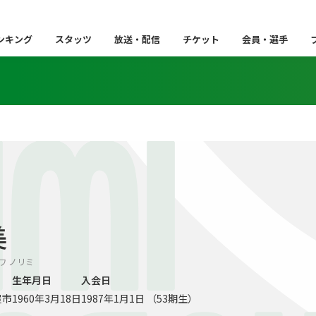
ンキング
スタッツ
放送・配信
チケット
会員・選手
IMI
美
ラサワ ノリミ
生年月日
入会日
屋市
1960年3月18日
1987年1月1日 （53期生）