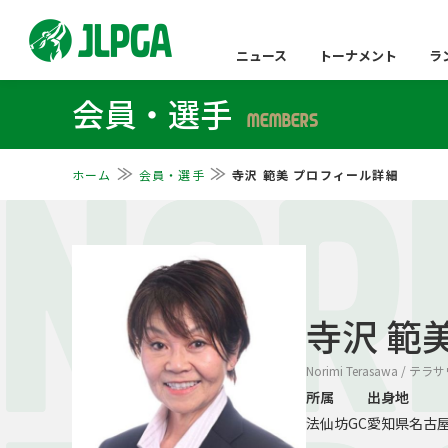
ニュース
トーナメント
ラ
会員・選手
MEMBERS
ホーム
会員・選手
寺沢 範美 プロフィール詳細
NOR
寺沢 範
Norimi Terasawa / テ
所属
出身地
法仙坊GC
愛知県名古