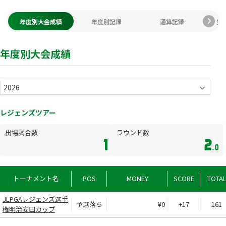
年度別大会成績
年度別記録
通算記録
生
年度別大会成績
レジェンズツアー
出場試合数
ラウンド数
1
2
.0
トーナメント名
POS
MONEY
SCORE
TOTA
JLPGAレジェンズ選手
予選落ち
¥0
+17
161
権明治安田カップ