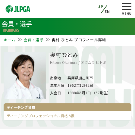
JP
EN
会員・選手
MEMBERS
ホーム
会員・選手
奥村 ひとみ プロフィール詳細
HITOMI
奥村 ひとみ
Hitomi Okumura / オクムラ ヒトミ
出身地
兵庫県加古川市
生年月日
1962年12月2日
OKUMU
入会日
1988年6月1日 （57期生）
ティーチング資格
ティーチングプロフェッショナル資格 A級