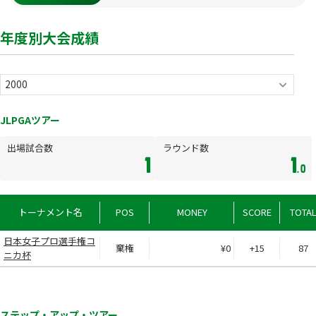
年度別大会成績
JLPGAツアー
出場試合数
ラウンド数
1
1
.0
トーナメント名
POS
MONEY
SCORE
TOTA
日本女子プロ選手権コ
棄権
¥0
+15
87
ニカ杯
ステップ・アップ・ツアー