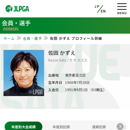
JP
EN
会員・選手
MEMBERS
ホーム
会員・選手
佐田 かずえ プロフィール詳細
KAZUE
佐田 かずえ
Kazue Sata / サタ カズエ
出身地
東京都足立区
生年月日
1968年7月28日
SATA
入会日
1991年9月1日 （63期生）
年度別大会成績
年度別記録
通算記録
生