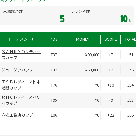
出場試合数
ラウンド数
5
10
.0
トーナメント名
POS
MONEY
SCORE
TOTA
ＳＡＮＫＹＯレディー
T37
¥90,000
+7
151
スカップ
ジョージアカップ
T32
¥68,000
+2
146
ＴＳＢレディース松本
T76
¥0
+10
154
浅間カップ
ＲＮＣレディースハリ
T95
¥0
+9
153
マカップ
穴吹工務店カップ
106
¥0
+22
166