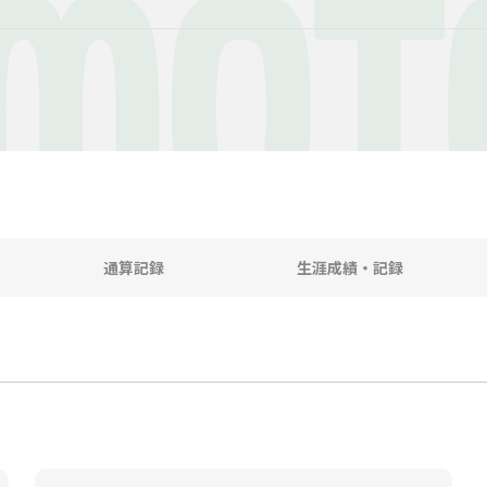
MOT
通算記録
生涯成績・記録