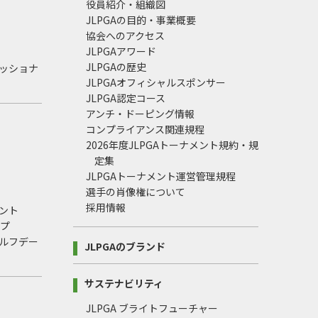
役員紹介・組織図
JLPGAの目的・事業概要
協会へのアクセス
JLPGAアワード
JLPGAの歴史
ェッショナ
JLPGAオフィシャルスポンサー
JLPGA認定コース
アンチ・ドーピング情報
コンプライアンス関連規程
2026年度JLPGAトーナメント規約・規
定集
JLPGAトーナメント運営管理規程
選手の肖像権について
採用情報
ント
ップ
ルフデー
JLPGAのブランド
サステナビリティ
JLPGA ブライトフューチャー