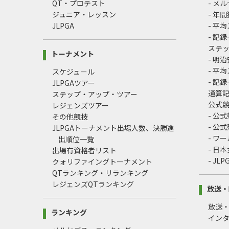
QT・プロテスト
- メ
ジュニア・レッスン
- 年
JLPGA
- 平
- 記
ステ
トーナメント
- 明
- 平
スケジュール
- 記
JLPGAツアー
通算
ステップ・アップ・ツアー
公式
レジェンズツアー
- 公
その他競技
- 公
JLPGAトーナメント出場人数、決勝進
- ワ
出順位一覧
- 日
出場有資格者リスト
- J
クォリファイングトーナメント
QTランキング・リランキング
レジェンズQTランキング
放送・
放送
ランキング
イン