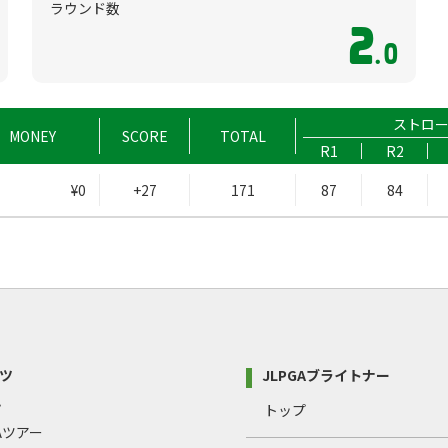
ラウンド数
2
.0
ストロ
MONEY
SCORE
TOTAL
R1
R2
¥0
+27
171
87
84
ツ
JLPGAブライトナー
プ
トップ
GAツアー