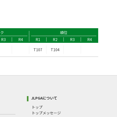
ーク
順位
R3
R4
R1
R2
R3
R4
T107
T104
JLPGAについて
トップ
トップメッセージ