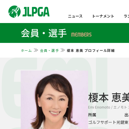
ニュース
トーナメント
ラ
会員・選手
MEMBERS
ホーム
会員・選手
榎本 恵美 プロフィール詳細
EMI
榎本 恵
Emi Enomoto / エノモト
所属
出
ゴルフサポート光健
東