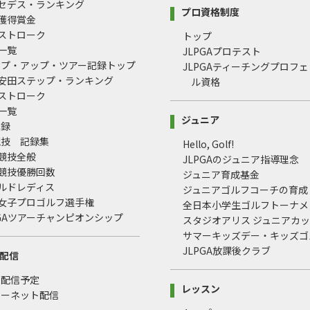
ルセデス・ランキング
プロ資格制度
間獲得賞金
均ストローク
トップ
録一覧
JLPGAプロテスト
ップ・アップ・ツアー記録トップ
JLPGAティーチングプロフ
治安田ステップ・ランキング
ル資格
均ストローク
録一覧
ジュニア
記録
競技 記録集
Hello, Golf!
式競技全般
JLPGAのジュニア指導理念
式競技優勝回数
ジュニア育成基金
ールドレディス
ジュニアゴルフコーチの育成
本女子プロゴルフ選手権
全日本小学生ゴルフトーナメ
LPGAツアーチャンピオンシップ
スタジオアリス ジュニアカ
サマーキッズデー・キッズゴ
JLPGA放課後クラブ
配信
・配信予定
レッスン
ターネット配信