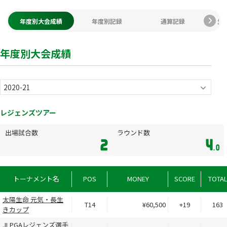
年度別大会成績
年度別記録
通算記録
生
年度別大会成績
レジェンズツアー
出場試合数
ラウンド数
2
4
.0
トーナメント名
POS
MONEY
SCORE
TOTA
太陽生命 元気・長生
T14
¥60,500
+19
163
きカップ
JLPGAレジェンズ選手