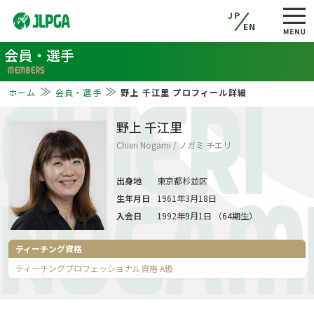
JP
EN
会員・選手
MEMBERS
ホーム
会員・選手
野上 千江里 プロフィール詳細
CHIERI
野上 千江里
Chieri Nogami / ノガミ チエリ
出身地
東京都杉並区
生年月日
1961年3月18日
NOGAM
入会日
1992年9月1日 （64期生）
ティーチング資格
ティーチングプロフェッショナル資格 A級