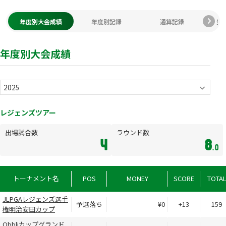
年度別大会成績
年度別記録
通算記録
生
年度別大会成績
レジェンズツアー
出場試合数
ラウンド数
4
8
.0
トーナメント名
POS
MONEY
SCORE
TOTA
JLPGAレジェンズ選手
予選落ち
¥0
+13
159
権明治安田カップ
Obbliカップグランド