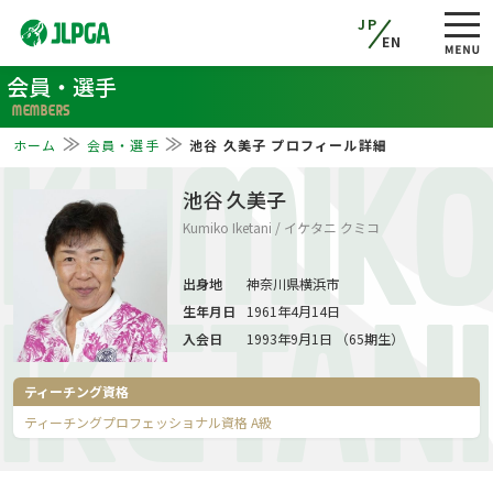
JP
EN
会員・選手
MEMBERS
ホーム
会員・選手
池谷 久美子 プロフィール詳細
KUMIK
池谷 久美子
Kumiko Iketani / イケタニ クミコ
出身地
神奈川県横浜市
生年月日
1961年4月14日
IKETANI
入会日
1993年9月1日 （65期生）
ティーチング資格
ティーチングプロフェッショナル資格 A級