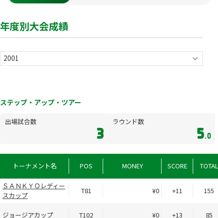
年度別大会成績
ステップ・アップ・ツアー
出場試合数
ラウンド数
3
5
.0
トーナメント名
POS
MONEY
SCORE
TOTA
ＳＡＮＫＹＯレディー
T81
¥0
+11
155
スカップ
ジョージアカップ
T102
¥0
+13
85