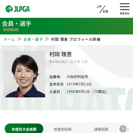
JP
EN
会員・選手
MEMBERS
ホーム
会員・選手
村田 理恵 プロフィール詳細
RIE
村田 理恵
Rie Murata / ムラタ リエ
出身地
大阪府吹田市
生年月日
1974年7月13日
MURAT
入会日
1998年9月1日 （70期生）
年度別大会成績
年度別記録
通算記録
生