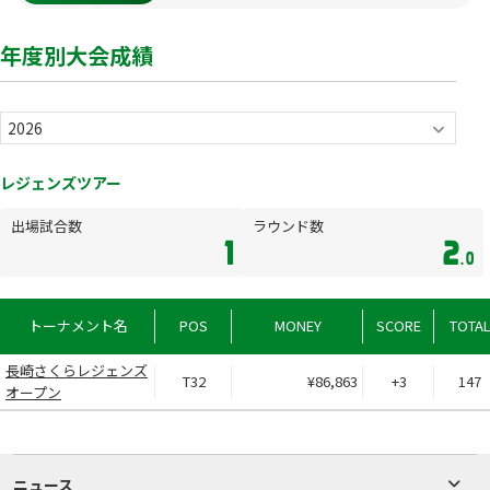
年度別大会成績
レジェンズツアー
出場試合数
ラウンド数
1
2
.0
トーナメント名
POS
MONEY
SCORE
TOTA
長崎さくらレジェンズ
T32
¥86,863
+3
147
オープン
ニュース