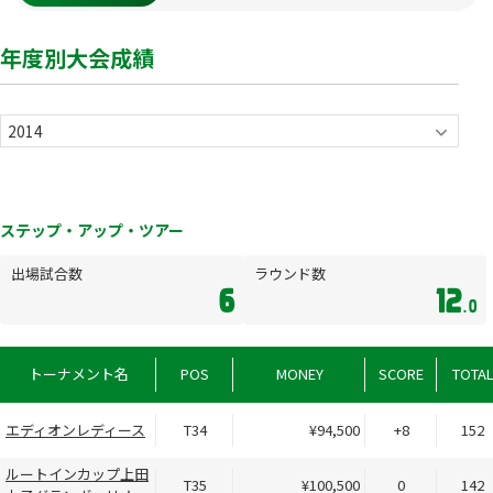
年度別大会成績
ステップ・アップ・ツアー
出場試合数
ラウンド数
6
12
.0
トーナメント名
POS
MONEY
SCORE
TOTA
エディオンレディース
T34
¥94,500
+8
152
ルートインカップ上田
T35
¥100,500
0
142