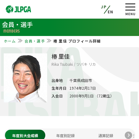
JP
EN
会員・選手
MEMBERS
ホーム
会員・選手
椿 里佳 プロフィール詳細
RIKA
椿 里佳
Rika Tsubaki / ツバキ リカ
出身地
千葉県成田市
生年月日
1974年2月17日
TSUBA
入会日
2000年9月1日 （72期生）
年度別大会成績
年度別記録
通算記録
生