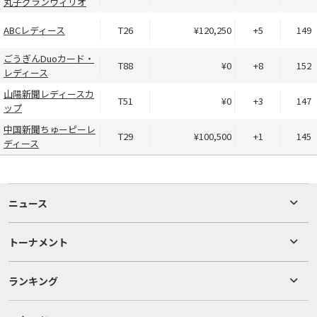
丸子グランヴィリオ
ABCレディース
T26
¥120,250
+5
149
ごうぎんDuoカード・
T88
¥0
+8
152
レディース
山陽新聞レディースカ
T51
¥0
+3
147
ップ
中国新聞ちゅーピーレ
T29
¥100,500
+1
145
ディース
ニュース
トーナメント
ランキング