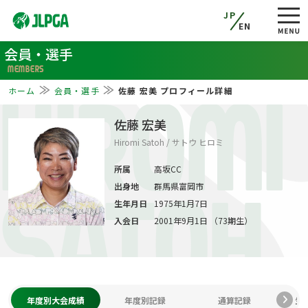
JP
EN
会員・選手
MEMBERS
ホーム
会員・選手
佐藤 宏美 プロフィール詳細
HIROMI
佐藤 宏美
Hiromi Satoh / サトウ ヒロミ
所属
高坂CC
出身地
群馬県富岡市
SATOH
生年月日
1975年1月7日
入会日
2001年9月1日 （73期生）
年度別大会成績
年度別記録
通算記録
生