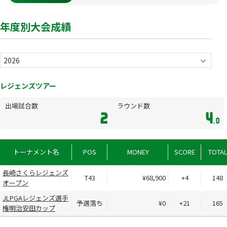
年度別大会成績
レジェンズツアー
出場試合数
ラウンド数
2
4
.0
トーナメント名
POS
MONEY
SCORE
TOTA
長崎さくらレジェンズ
T43
¥68,900
+4
148
オープン
JLPGAレジェンズ選手
予選落ち
¥0
+21
165
権明治安田カップ