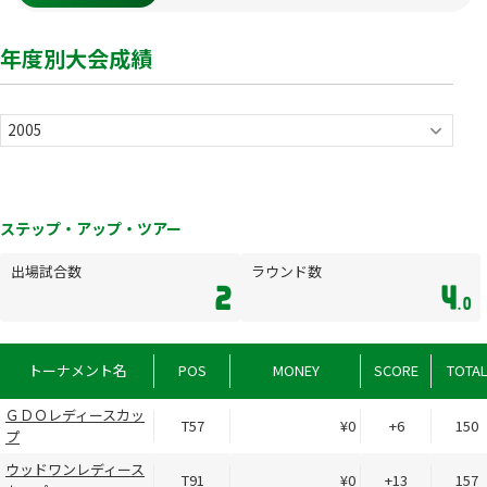
年度別大会成績
ステップ・アップ・ツアー
出場試合数
ラウンド数
2
4
.0
トーナメント名
POS
MONEY
SCORE
TOTA
ＧＤＯレディースカッ
T57
¥0
+6
150
プ
ウッドワンレディース
T91
¥0
+13
157