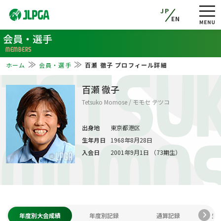
JP
EN
会員・選手
MEMBERS
ホーム
会員・選手
百瀬 徹子 プロフィール詳細
TETSU
百瀬 徹子
Tetsuko Momose / モモセ テツコ
出身地
東京都港区
生年月日
1968年8月28日
MOMO
入会日
2001年9月1日 （73期生）
年度別大会成績
年度別記録
通算記録
生