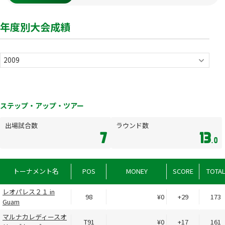
年度別大会成績
ステップ・アップ・ツアー
出場試合数
ラウンド数
7
13
.0
トーナメント名
POS
MONEY
SCORE
TOTA
レオパレス２１ in
98
¥0
+29
173
Guam
マルナカレディースオ
T91
¥0
+17
161