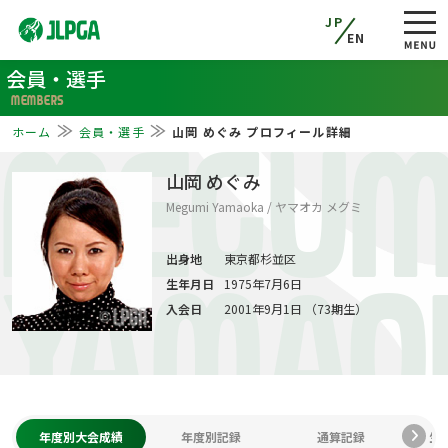
JP
EN
会員・選手
MEMBERS
ホーム
会員・選手
山岡 めぐみ プロフィール詳細
MEGUM
山岡 めぐみ
Megumi Yamaoka / ヤマオカ メグミ
出身地
東京都杉並区
生年月日
1975年7月6日
YAMAO
入会日
2001年9月1日 （73期生）
年度別大会成績
年度別記録
通算記録
生