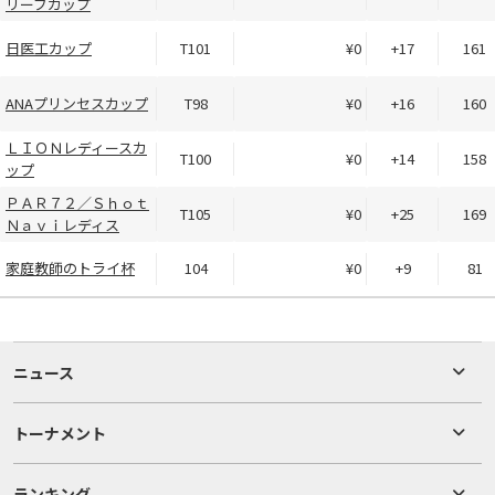
リーブカップ
日医工カップ
T101
¥0
+17
161
ANAプリンセスカップ
T98
¥0
+16
160
ＬＩＯＮレディースカ
T100
¥0
+14
158
ップ
ＰＡＲ７２／Ｓｈｏｔ
T105
¥0
+25
169
Ｎａｖｉレディス
家庭教師のトライ杯
104
¥0
+9
81
ニュース
トーナメント
ランキング