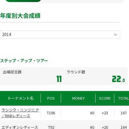
年度別大会成績
ステップ・アップ・ツアー
出場試合数
ラウンド数
11
22
.0
トーナメント名
POS
MONEY
SCORE
TOTA
ラシンク・ニンジニア
T106
¥0
+23
167
／RKBレディース
エディオンレディース
T92
¥0
+20
164