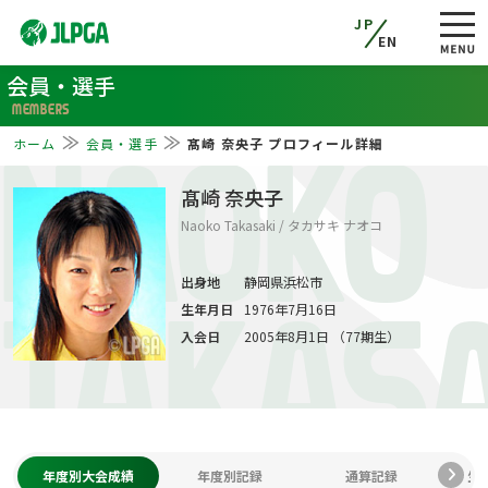
JP
EN
会員・選手
MEMBERS
ホーム
会員・選手
髙崎 奈央子 プロフィール詳細
NAOKO
髙崎 奈央子
Naoko Takasaki / タカサキ ナオコ
出身地
静岡県浜松市
生年月日
1976年7月16日
TAKASA
入会日
2005年8月1日 （77期生）
年度別大会成績
年度別記録
通算記録
生