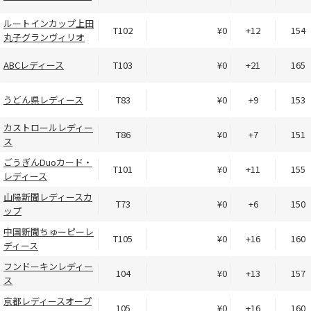
ルートインカップ上田
T102
¥0
+12
154
丸子グランヴィリオ
ABCレディース
T103
¥0
+21
165
うどん県レディース
T83
¥0
+9
153
カストロールレディー
T86
¥0
+7
151
ス
ごうぎんDuoカード・
T101
¥0
+11
155
レディース
山陽新聞レディースカ
T73
¥0
+6
150
ップ
中国新聞ちゅーピーレ
T105
¥0
+16
160
ディース
フンドーキンレディー
104
¥0
+13
157
ス
京都レディースオープ
105
¥0
+16
160