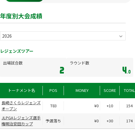
年度別大会成績
レジェンズツアー
出場試合数
ラウンド数
2
4
.0
トーナメント名
POS
MONEY
SCORE
TOTA
長崎さくらレジェンズ
T83
¥0
+10
154
オープン
JLPGAレジェンズ選手
予選落ち
¥0
+30
174
権明治安田カップ