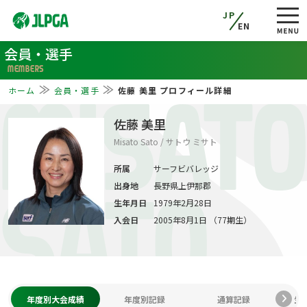
JP
EN
会員・選手
MEMBERS
ホーム
会員・選手
佐藤 美里 プロフィール詳細
MISAT
佐藤 美里
Misato Sato / サトウ ミサト
所属
サーフビバレッジ
出身地
長野県上伊那郡
SATO
生年月日
1979年2月28日
入会日
2005年8月1日 （77期生）
年度別大会成績
年度別記録
通算記録
生