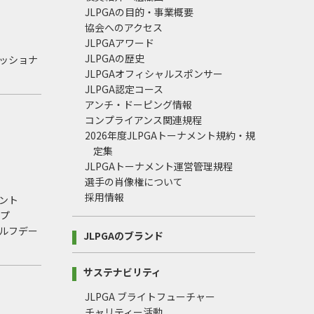
JLPGAの目的・事業概要
協会へのアクセス
JLPGAアワード
JLPGAの歴史
ェッショナ
JLPGAオフィシャルスポンサー
JLPGA認定コース
アンチ・ドーピング情報
コンプライアンス関連規程
2026年度JLPGAトーナメント規約・規
定集
JLPGAトーナメント運営管理規程
選手の肖像権について
採用情報
ント
ップ
ルフデー
JLPGAのブランド
サステナビリティ
JLPGA ブライトフューチャー
チャリティー活動