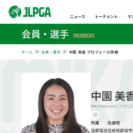
ニュース
トーナメント
ラ
会員・選手
MEMBERS
ホーム
会員・選手
中園 美香 プロフィール詳細
MIK
中園 美
Mika Nakazono / ナカ
所属
出身地
遠藤電設
宮崎県都城市