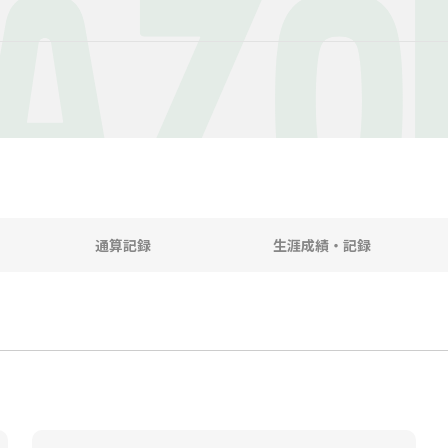
AZO
通算記録
生涯成績・記録