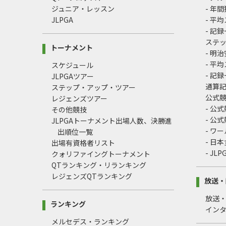
ジュニア・レッスン
- 年
JLPGA
- 平
- 記
ステ
トーナメント
- 明
- 平
スケジュール
- 記
JLPGAツアー
通算
ステップ・アップ・ツアー
公式
レジェンズツアー
- 公
その他競技
- 公
JLPGAトーナメント出場人数、決勝進
- ワ
出順位一覧
- 日
出場有資格者リスト
- J
クォリファイングトーナメント
QTランキング・リランキング
レジェンズQTランキング
放送・
放送
ランキング
イン
メルセデス・ランキング