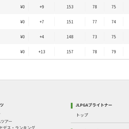
¥0
+9
153
78
75
¥0
+7
151
77
74
¥0
+4
148
73
75
¥0
+13
157
78
79
ツ
JLPGAブライトナー
プ
トップ
GAツアー
ルセデス・ランキング