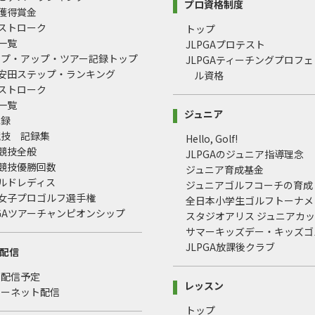
プロ資格制度
間獲得賞金
均ストローク
トップ
録一覧
JLPGAプロテスト
ップ・アップ・ツアー記録トップ
JLPGAティーチングプロフ
治安田ステップ・ランキング
ル資格
均ストローク
録一覧
ジュニア
記録
競技 記録集
Hello, Golf!
式競技全般
JLPGAのジュニア指導理念
式競技優勝回数
ジュニア育成基金
ールドレディス
ジュニアゴルフコーチの育成
本女子プロゴルフ選手権
全日本小学生ゴルフトーナメ
LPGAツアーチャンピオンシップ
スタジオアリス ジュニアカ
サマーキッズデー・キッズゴ
JLPGA放課後クラブ
配信
・配信予定
レッスン
ターネット配信
トップ