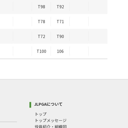
T98
T92
T78
T71
T72
T90
T100
106
JLPGAについて
トップ
トップメッセージ
役員紹介・組織図