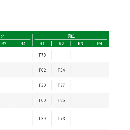
ーク
順位
R3
R4
R1
R2
R3
R4
T78
T62
T54
T30
T27
T60
T85
T39
T73