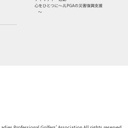
心をひとつに～JLPGAの災害復興支援
～
dies Professional Golfers' Association All rights reserved.