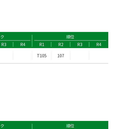
ーク
順位
R3
R4
R1
R2
R3
R4
T105
107
ーク
順位