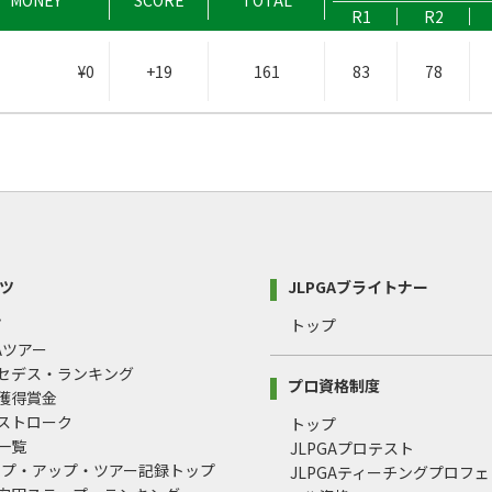
MONEY
SCORE
TOTAL
R1
R2
¥0
+19
161
83
78
ツ
JLPGAブライトナー
プ
トップ
GAツアー
ルセデス・ランキング
プロ資格制度
間獲得賞金
均ストローク
トップ
録一覧
JLPGAプロテスト
ップ・アップ・ツアー記録トップ
JLPGAティーチングプロフ