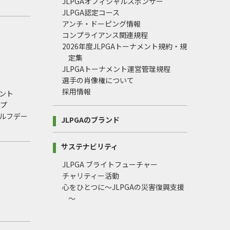
JLPGAオフィシャルスポンサー
JLPGA認定コース
アンチ・ドーピング情報
コンプライアンス関連規程
2026年度JLPGAトーナメント規約・規
定集
JLPGAトーナメント運営管理規程
選手の肖像権について
採用情報
ント
ップ
ルフデー
JLPGAのブランド
サステナビリティ
JLPGA ブライトフューチャー
チャリティー活動
心をひとつに～JLPGAの災害復興支援
～