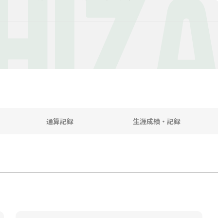
HIZA
通算記録
生涯成績・記録