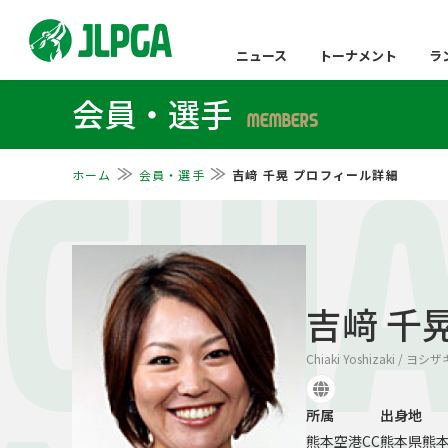
ニュース
トーナメント
ラ
会員・選手
MEMBERS
ホーム
会員・選手
吉﨑 千晃 プロフィール詳細
CHIA
吉﨑 千
Chiaki Yoshizaki / ヨ
所属
出身地
熊本空港CC
熊本県熊