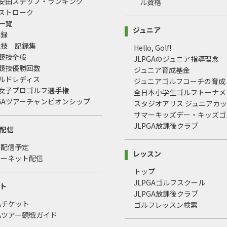
治安田ステップ・ランキング
ル資格
均ストローク
録一覧
ジュニア
記録
競技 記録集
Hello, Golf!
式競技全般
JLPGAのジュニア指導理念
式競技優勝回数
ジュニア育成基金
ールドレディス
ジュニアゴルフコーチの育成
本女子プロゴルフ選手権
全日本小学生ゴルフトーナメ
LPGAツアーチャンピオンシップ
スタジオアリス ジュニアカ
サマーキッズデー・キッズゴ
JLPGA放課後クラブ
配信
・配信予定
レッスン
ターネット配信
トップ
JLPGAゴルフスクール
ト
JLPGA放課後クラブ
GAチケット
ゴルフレッスン検索
GAツアー観戦ガイド