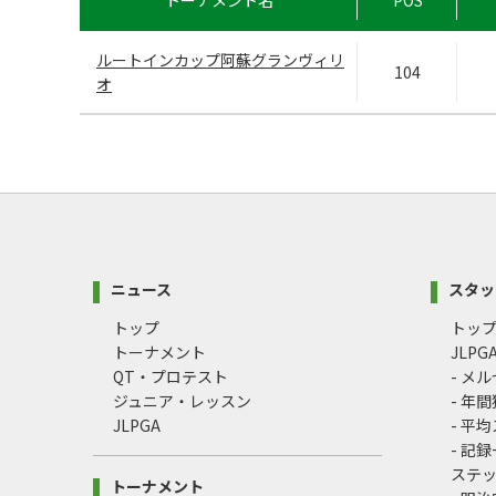
トーナメント名
POS
ルートインカップ阿蘇グランヴィリ
104
オ
ニュース
スタッ
トップ
トッ
トーナメント
JLP
QT・プロテスト
- メ
ジュニア・レッスン
- 年
JLPGA
- 平
- 記
ステ
トーナメント