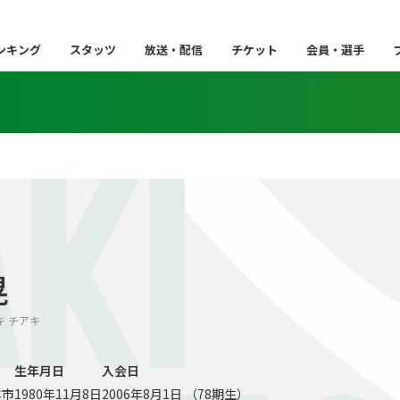
ンキング
スタッツ
放送・配信
チケット
会員・選手
KI
晃
シザキ チアキ
生年月日
入会日
本市
1980年11月8日
2006年8月1日 （78期生）