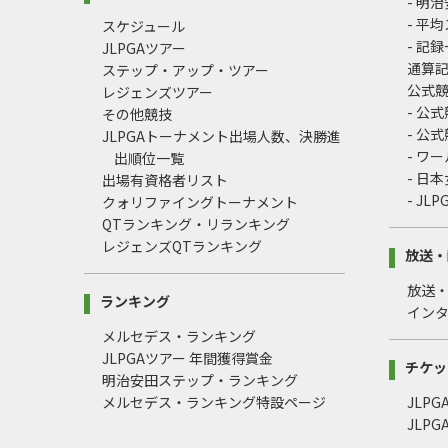
- 明
- 平
スケジュール
- 記
JLPGAツアー
通算
ステップ・アップ・ツアー
公式
レジェンズツアー
- 公
その他競技
- 公
JLPGAトーナメント出場人数、決勝進
- ワ
出順位一覧
- 日
出場有資格者リスト
- J
クォリファイングトーナメント
QTランキング・リランキング
レジェンズQTランキング
放送・
放送
ランキング
イン
メルセデス・ランキング
JLPGAツアー 年間獲得賞金
チケッ
明治安田ステップ・ランキング
メルセデス・ランキング特設ページ
JLP
JLP