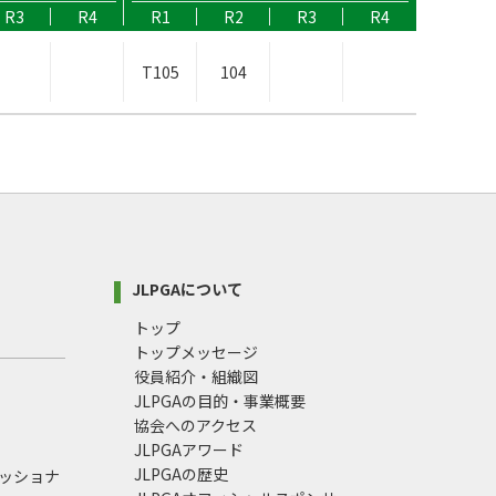
R3
R4
R1
R2
R3
R4
T105
104
JLPGAについて
トップ
トップメッセージ
役員紹介・組織図
JLPGAの目的・事業概要
協会へのアクセス
JLPGAアワード
JLPGAの歴史
ェッショナ