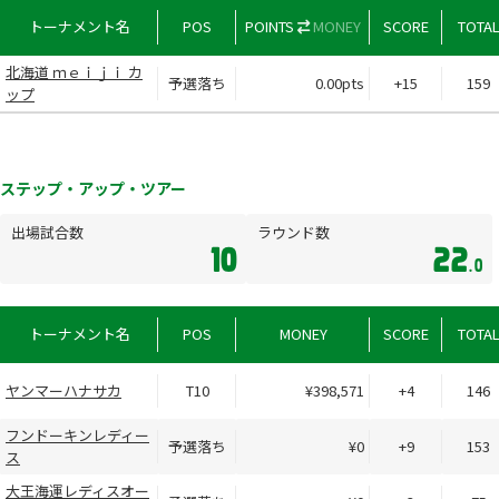
トーナメント名
POS
POINTS
MONEY
SCORE
TOTA
北海道 ｍｅｉｊｉ カ
予選落ち
0.00pts
+15
159
ップ
ステップ・アップ・ツアー
出場試合数
ラウンド数
10
22
.0
トーナメント名
POS
MONEY
SCORE
TOTA
ヤンマーハナサカ
T10
¥398,571
+4
146
フンドーキンレディー
予選落ち
¥0
+9
153
ス
大王海運レディスオー