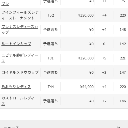
予選落ち
¥0
+3
75
プン
ツインフィールズレデ
T52
¥120,000
+4
220
ィーストーナメント
プレナスレディースカ
予選落ち
¥0
+4
148
ップ
ルートインカップ
予選落ち
¥0
0
142
ユピテル静新レディー
T31
¥126,000
+5
221
ス
ロイヤルメドウカップ
予選落ち
¥0
+3
147
あおもりレディス
T44
¥94,000
+4
220
カストロールレディー
予選落ち
¥0
+2
146
ス
ニュース