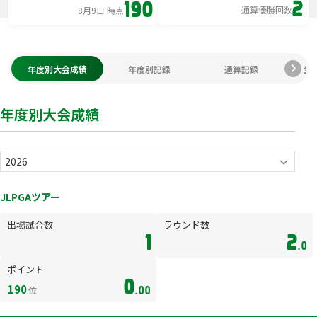
2
190
通算優勝回数
8月9日 時点
年度別大会成績
年度別記録
通算記録
生
年度別大会成績
JLPGAツアー
出場試合数
ラウンド数
1
2
.0
ポイント
0
190
位
.00