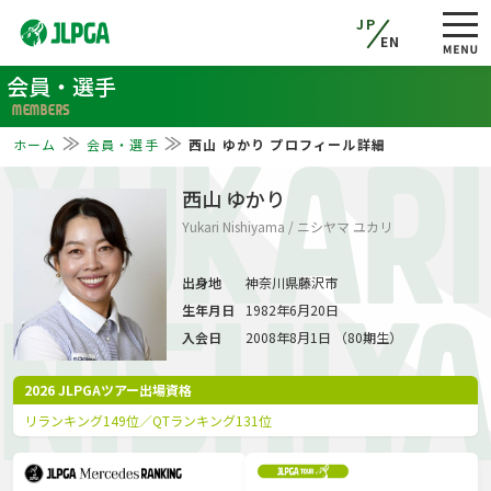
JP
EN
会員・選手
MEMBERS
ホーム
会員・選手
西山 ゆかり プロフィール詳細
YUKARI
西山 ゆかり
Yukari Nishiyama / ニシヤマ ユカリ
出身地
神奈川県藤沢市
生年月日
1982年6月20日
NISHIY
入会日
2008年8月1日 （80期生）
2026 JLPGAツアー出場資格
リランキング149位／QTランキング131位