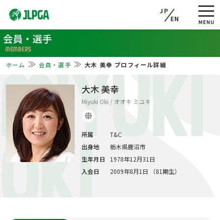
JP
EN
会員・選手
MEMBERS
ホーム
会員・選手
大木 美幸 プロフィール詳細
MIYUKI
大木 美幸
Miyuki Oki / オオキ ミユキ
所属
T&C
OKI
出身地
栃木県鹿沼市
生年月日
1978年12月31日
入会日
2009年8月1日 （81期生）