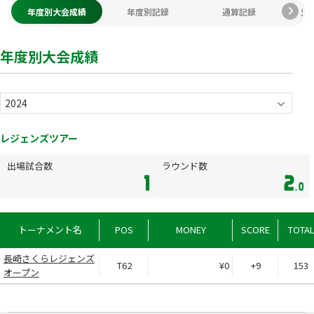
年度別大会成績
年度別記録
通算記録
生
年度別大会成績
レジェンズツアー
出場試合数
ラウンド数
1
2
.0
トーナメント名
POS
MONEY
SCORE
TOTA
長崎さくらレジェンズ
T62
¥0
+9
153
オープン