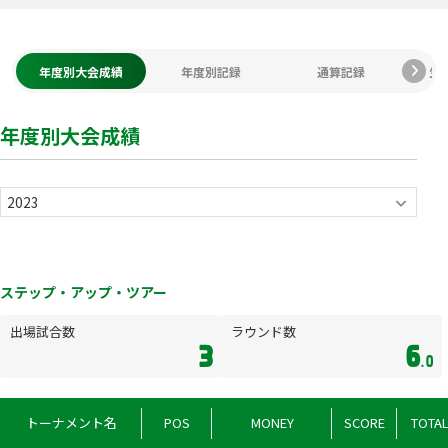
年度別大会成績
年度別記録
通算記録
生
年度別大会成績
ステップ・アップ・ツアー
出場試合数
ラウンド数
3
6
.0
トーナメント名
POS
MONEY
SCORE
TOTA