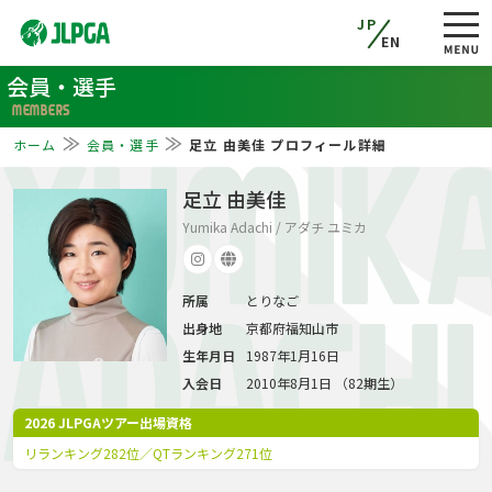
JP
EN
会員・選手
MEMBERS
ホーム
会員・選手
足立 由美佳 プロフィール詳細
YUMIK
足立 由美佳
Yumika Adachi / アダチ ユミカ
所属
とりなご
ADACHI
出身地
京都府福知山市
生年月日
1987年1月16日
入会日
2010年8月1日 （82期生）
2026 JLPGAツアー出場資格
リランキング282位／QTランキング271位