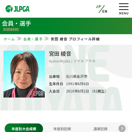
JP
EN
会員・選手
MEMBERS
ホーム
会員・選手
宮田 綾音 プロフィール詳細
AYANE
宮田 綾音
Ayane Miyata / ミヤタ アヤネ
出身地
石川県金沢市
生年月日
1991年6月6日
MIYATA
入会日
2010年8月1日 （82期生）
年度別大会成績
年度別記録
通算記録
プ