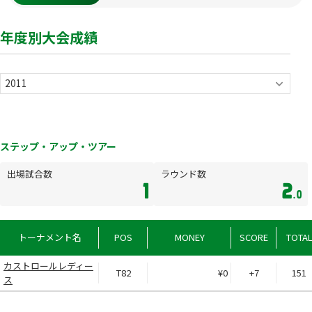
年度別大会成績
ステップ・アップ・ツアー
出場試合数
ラウンド数
1
2
.0
トーナメント名
POS
MONEY
SCORE
TOTA
カストロールレディー
T82
¥0
+7
151
ス