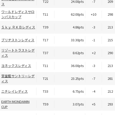
T22
24.00pts
-7
209
ス
ワールドレディスサロ
T11
62.00pts
+10
298
ンパスカップ
Ｓｋｙ ＲＫＢレディス
T39
4.86pts
-3
213
ブリヂストンレディス
T17
33.30pts
-1
215
リゾートトラストレデ
T37
8.62pts
+2
290
ィス
ヨネックスレディス
T11
36.00pts
-3
213
宮里藍サントリーレデ
T21
23.25pts
-7
281
ィス
ニチレイレディス
T33
6.75pts
-4
212
EARTH MONDAMIN
T59
3.07pts
+5
293
CUP