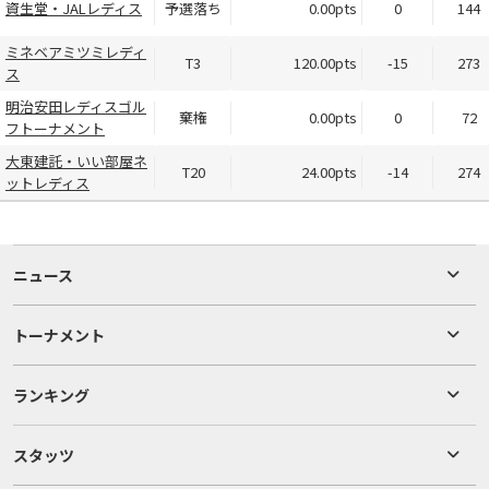
資生堂・JALレディス
予選落ち
0.00pts
0
144
ミネベアミツミレディ
T3
120.00pts
-15
273
ス
明治安田レディスゴル
棄権
0.00pts
0
72
フトーナメント
大東建託・いい部屋ネ
T20
24.00pts
-14
274
ットレディス
ニュース
トーナメント
ランキング
スタッツ