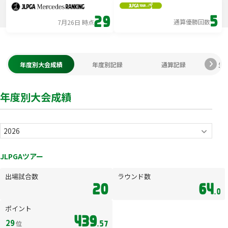
5
29
通算優勝回数
7月26日 時点
年度別大会成績
年度別記録
通算記録
生
年度別大会成績
JLPGAツアー
出場試合数
ラウンド数
20
64
.0
ポイント
439
29
位
.57