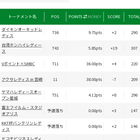
トーナメント名
POS
POINTS
MONEY
SCORE
TOTA
ダイキンオーキッドレ
T36
9.75pts
+2
290
ディス
台湾ホンハイレディー
T43
5.85pts
+19
307
ス
Vポイント×SMBC
T11
36.00pts
+4
220
アクサレディス in 宮崎
11
38.00pts
-7
209
ヤマハレディースオー
T51
4.12pts
+8
296
プン葛城
富士フイルム・スタジ
予選落ち
0.00pts
+3
147
オアリス
KKT杯バンテリンレデ
予選落ち
0.00pts
+2
146
ィス
ドコモビジネスレディ