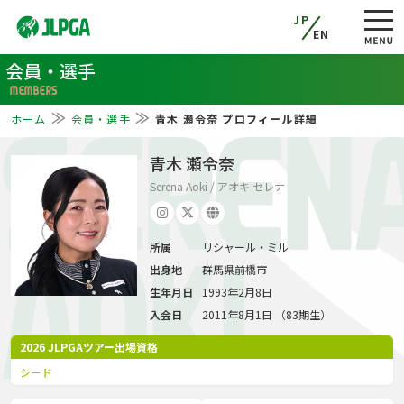
JP
EN
会員・選手
MEMBERS
ホーム
会員・選手
青木 瀬令奈 プロフィール詳細
SEREN
青木 瀬令奈
Serena Aoki / アオキ セレナ
所属
リシャール・ミル
AOKI
出身地
群馬県前橋市
生年月日
1993年2月8日
入会日
2011年8月1日 （83期生）
2026 JLPGAツアー出場資格
シード