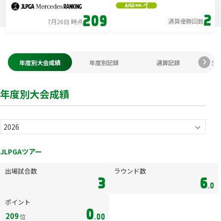
2
209
通算優勝回数
7月26日 時点
年度別大会成績
年度別記録
通算記録
生
年度別大会成績
JLPGAツアー
出場試合数
ラウンド数
3
6
.0
ポイント
0
209
位
.00