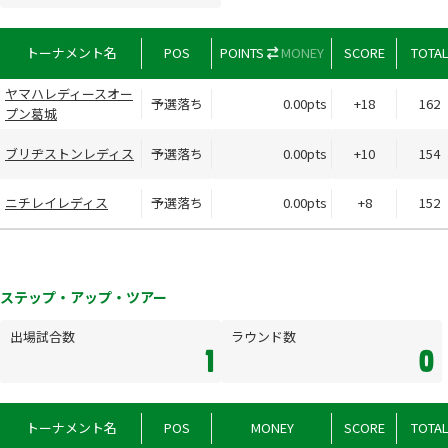
トーナメント名
POS
POINTS
MONEY
SCORE
TOTA
ヤマハレディースオー
予選落ち
0.00pts
+18
162
プン葛城
ブリヂストンレディス
予選落ち
0.00pts
+10
154
ニチレイレディス
予選落ち
0.00pts
+8
152
ステップ・アップ・ツアー
出場試合数
ラウンド数
1
0
トーナメント名
POS
MONEY
SCORE
TOTA