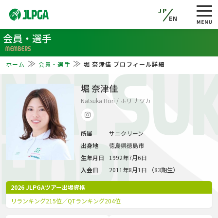
JP
EN
会員・選手
MEMBERS
ホーム
会員・選手
堀 奈津佳 プロフィール詳細
NATSU
堀 奈津佳
Natsuka Hori / ホリ ナツカ
所属
サニクリーン
HORI
出身地
徳島県徳島市
生年月日
1992年7月6日
入会日
2011年8月1日 （83期生）
2026 JLPGAツアー出場資格
リランキング215位／QTランキング204位