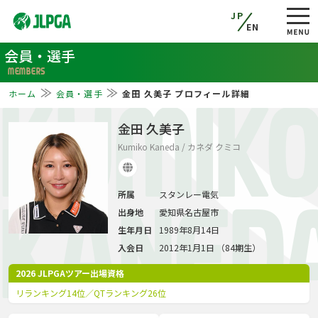
JP
EN
会員・選手
MEMBERS
ホーム
会員・選手
金田 久美子 プロフィール詳細
KUMIK
金田 久美子
Kumiko Kaneda / カネダ クミコ
所属
スタンレー電気
KANED
出身地
愛知県名古屋市
生年月日
1989年8月14日
入会日
2012年1月1日 （84期生）
2026 JLPGAツアー出場資格
リランキング14位／QTランキング26位