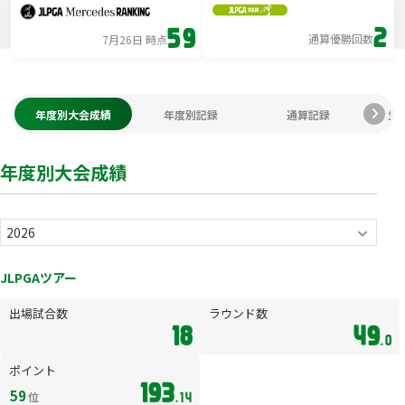
2
59
通算優勝回数
7月26日 時点
年度別大会成績
年度別記録
通算記録
生
年度別大会成績
JLPGAツアー
出場試合数
ラウンド数
18
49
.0
ポイント
193
59
位
.14