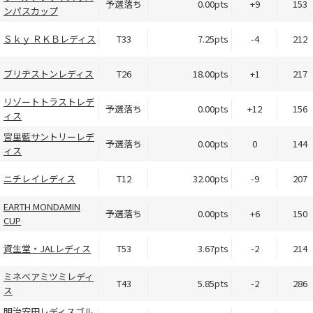
予選落ち
0.00pts
+9
153
ンパスカップ
Ｓｋｙ ＲＫＢレディス
T33
7.25pts
-4
212
ブリヂストンレディス
T26
18.00pts
+1
217
リゾートトラストレデ
予選落ち
0.00pts
+12
156
ィス
宮里藍サントリーレデ
予選落ち
0.00pts
0
144
ィス
ニチレイレディス
T12
32.00pts
-9
207
EARTH MONDAMIN
予選落ち
0.00pts
+6
150
CUP
資生堂・JALレディス
T53
3.67pts
-2
214
ミネベアミツミレディ
T43
5.85pts
-2
286
ス
明治安田レディスゴル