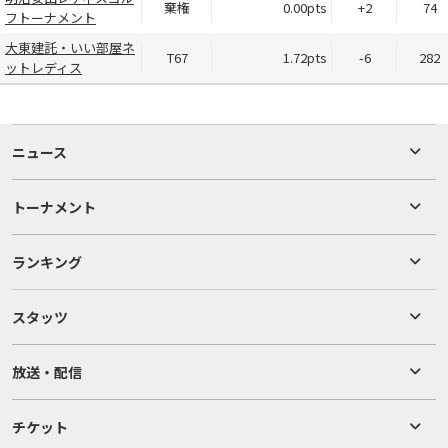
棄権
0.00pts
+2
74
フトーナメント
大東建託・いい部屋ネ
T67
1.72pts
-6
282
ットレディス
ニュース
トーナメント
ランキング
スタッツ
放送・配信
チケット