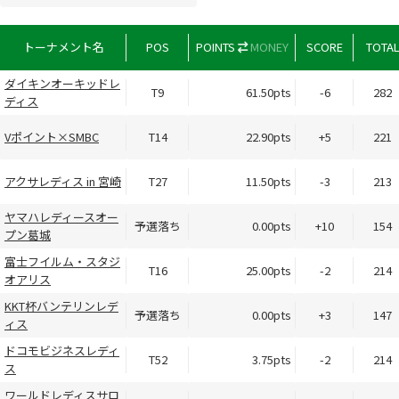
トーナメント名
POS
POINTS
MONEY
SCORE
TOTA
ダイキンオーキッドレ
T9
61.50pts
-6
282
ディス
Vポイント×SMBC
T14
22.90pts
+5
221
アクサレディス in 宮崎
T27
11.50pts
-3
213
ヤマハレディースオー
予選落ち
0.00pts
+10
154
プン葛城
富士フイルム・スタジ
T16
25.00pts
-2
214
オアリス
KKT杯バンテリンレデ
予選落ち
0.00pts
+3
147
ィス
ドコモビジネスレディ
T52
3.75pts
-2
214
ス
ワールドレディスサロ