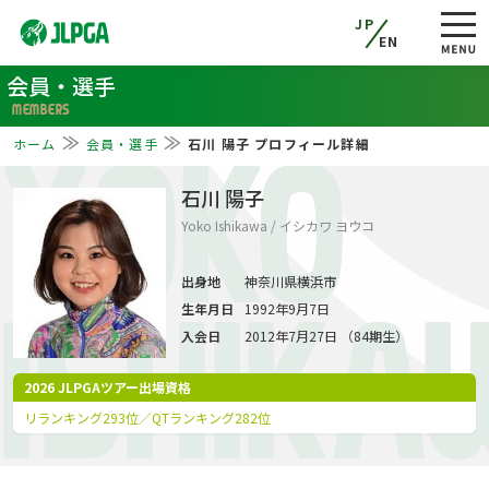
JP
EN
会員・選手
MEMBERS
ホーム
会員・選手
石川 陽子 プロフィール詳細
YOKO
石川 陽子
Yoko Ishikawa / イシカワ ヨウコ
出身地
神奈川県横浜市
生年月日
1992年9月7日
ISHIKA
入会日
2012年7月27日 （84期生）
2026 JLPGAツアー出場資格
リランキング293位／QTランキング282位