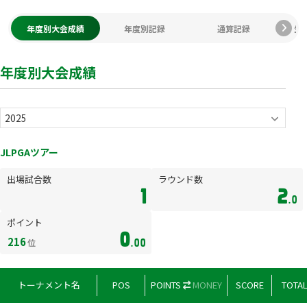
年度別大会成績
年度別記録
通算記録
生
年度別大会成績
JLPGAツアー
出場試合数
ラウンド数
1
2
.0
ポイント
0
216
位
.00
トーナメント名
POS
POINTS
MONEY
SCORE
TOTA