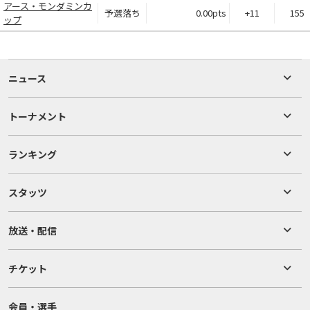
アース・モンダミンカ
予選落ち
0.00pts
+11
155
ップ
ニュース
トーナメント
ランキング
スタッツ
放送・配信
チケット
会員・選手