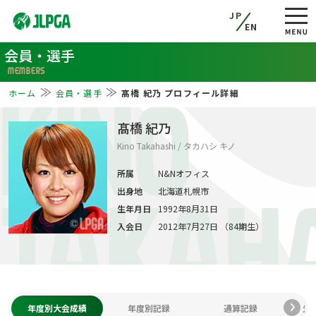
JP
EN
会員・選手
MEMBERS
ホーム
会員・選手
髙橋 紀乃 プロフィール詳細
KINO
髙橋 紀乃
Kino Takahashi / タカハシ キノ
所属
N&Nオフィス
出身地
北海道札幌市
TAKAH
生年月日
1992年8月31日
入会日
2012年7月27日 （84期生）
年度別大会成績
年度別記録
通算記録
生