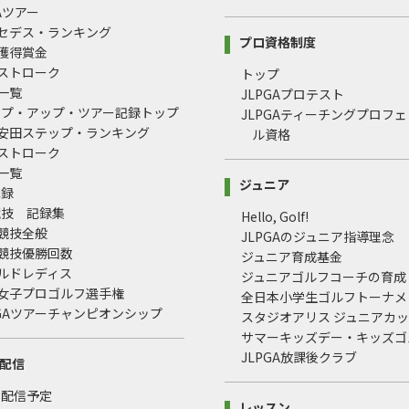
GAツアー
ルセデス・ランキング
プロ資格制度
間獲得賞金
均ストローク
トップ
録一覧
JLPGAプロテスト
ップ・アップ・ツアー記録トップ
JLPGAティーチングプロフ
治安田ステップ・ランキング
ル資格
均ストローク
録一覧
ジュニア
記録
競技 記録集
Hello, Golf!
式競技全般
JLPGAのジュニア指導理念
式競技優勝回数
ジュニア育成基金
ールドレディス
ジュニアゴルフコーチの育成
本女子プロゴルフ選手権
全日本小学生ゴルフトーナメ
LPGAツアーチャンピオンシップ
スタジオアリス ジュニアカ
サマーキッズデー・キッズゴ
JLPGA放課後クラブ
配信
・配信予定
レッスン