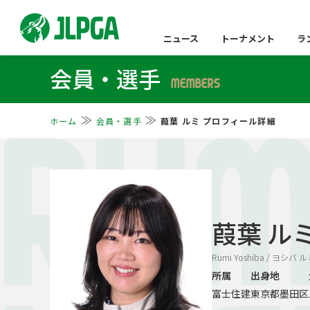
ニュース
トーナメント
ラ
会員・選手
MEMBERS
ホーム
会員・選手
葭葉 ルミ プロフィール詳細
RUM
葭葉 ル
Rumi Yoshiba / ヨシバ 
所属
出身地
富士住建
東京都墨田区