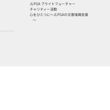
JLPGA ブライトフューチャー
チャリティー活動
心をひとつに～JLPGAの災害復興支援
～