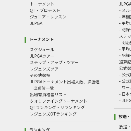
トーナメント
JLP
QT・プロテスト
- メ
ジュニア・レッスン
- 年
JLPGA
- 平
- 記
ステ
トーナメント
- 明
- 平
スケジュール
- 記
JLPGAツアー
通算
ステップ・アップ・ツアー
公式
レジェンズツアー
- 公
その他競技
- 公
JLPGAトーナメント出場人数、決勝進
- ワ
出順位一覧
- 日
出場有資格者リスト
- J
クォリファイングトーナメント
QTランキング・リランキング
レジェンズQTランキング
放送・
放送
ランキング