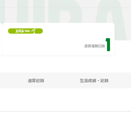
HIB
1
通算優勝回数
通算記録
生涯成績・記録