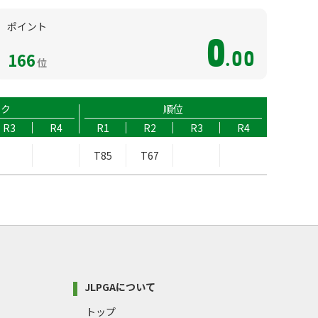
ポイント
0
166
.00
位
ーク
順位
R3
R4
R1
R2
R3
R4
T85
T67
JLPGAについて
トップ