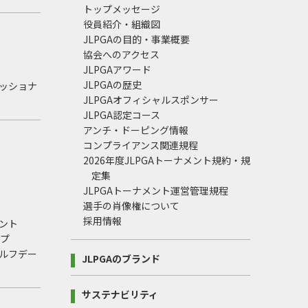
トップメッセージ
役員紹介・組織図
JLPGAの目的・事業概要
協会へのアクセス
JLPGAアワード
JLPGAの歴史
ェッショナ
JLPGAオフィシャルスポンサー
JLPGA認定コース
アンチ・ドーピング情報
コンプライアンス関連規程
2026年度JLPGAトーナメント規約・規
定集
JLPGAトーナメント運営管理規程
選手の肖像権について
採用情報
ント
ップ
ルフデー
JLPGAのブランド
サステナビリティ