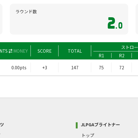
ラウンド数
2
.0
ストロ
NTS
MONEY
SCORE
TOTAL
R1
R2
0.00pts
+3
147
75
72
ツ
JLPGAブライトナー
プ
トップ