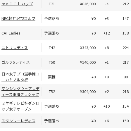
ｍｅｉｊｉ カップ
T21
¥846,000
-4
212
NEC軽井沢72ゴルフ
予選落ち
¥0
+3
147
CAT Ladies
予選落ち
¥0
+12
158
ニトリレディス
T42
¥343,000
+8
224
ゴルフ5レディス
T50
¥240,000
+1
217
日本女子プロ選手権コ
棄権
¥0
+8
80
ニカミノルタ杯
マンシングウェアレデ
T52
¥304,000
+2
218
ィース東海クラシック
ミヤギテレビ杯ダンロ
予選落ち
¥0
+10
154
ップ女子オープン
スタンレーレディス
予選落ち
¥0
+6
150