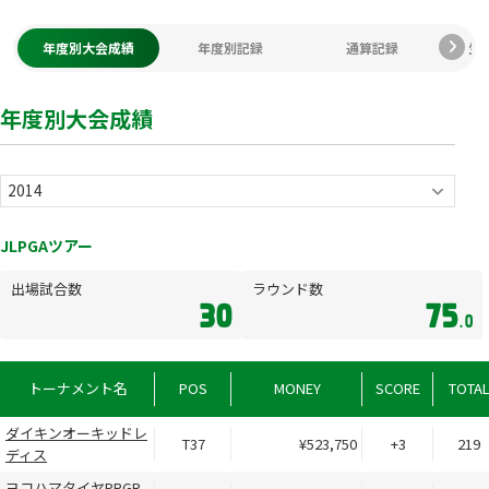
KIM
年度別大会成績
年度別記録
通算記録
生
年度別大会成績
JLPGAツアー
出場試合数
ラウンド数
30
75
.0
トーナメント名
POS
MONEY
SCORE
TOTA
ダイキンオーキッドレ
T37
¥523,750
+3
219
ディス
ヨコハマタイヤPRGR