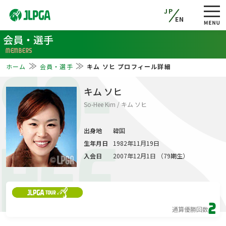
JP
EN
会員・選手
MEMBERS
ホーム
会員・選手
キム ソヒ プロフィール詳細
SO-
キム ソヒ
So-Hee Kim / キム ソヒ
出身地
韓国
生年月日
1982年11月19日
HEE
入会日
2007年12月1日 （79期生）
2
通算優勝回数