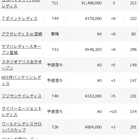
T11
¥1,488,000
-3
213
レディス
Ｔポイントレディス
T44
¥378,000
+6
222
アクサレディス in 宮崎
棄権
¥0
+8
80
ヤマハレディースオー
T32
¥546,250
+8
296
プン葛城
スタジオアリス女子オ
予選落ち
¥0
+5
149
ープン
KKT杯バンテリンレデ
予選落ち
¥0
+3
147
ィス
フジサンケイレディス
T46
¥332,000
+5
221
サイバーエージェント
予選落ち
¥0
+10
154
レディス
ワールドレディスサロ
T26
¥804,000
+3
291
ンパスカップ