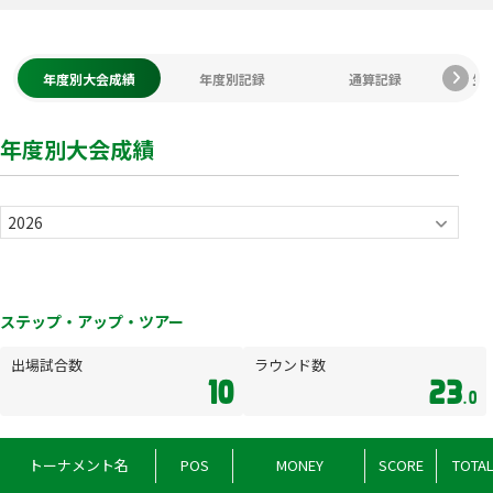
年度別大会成績
年度別記録
通算記録
生
年度別大会成績
ステップ・アップ・ツアー
出場試合数
ラウンド数
10
23
.0
トーナメント名
POS
MONEY
SCORE
TOTA