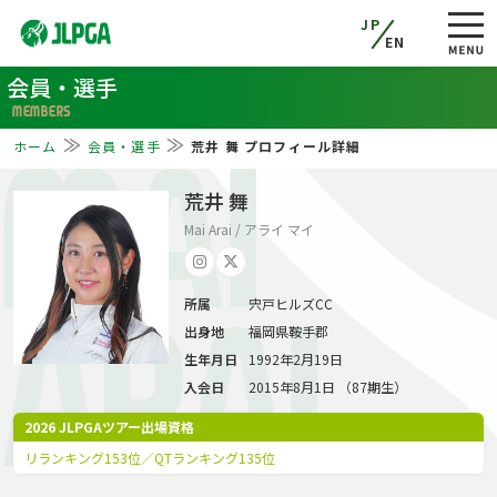
JP
EN
会員・選手
MEMBERS
ホーム
会員・選手
荒井 舞 プロフィール詳細
MAI
荒井 舞
Mai Arai / アライ マイ
所属
宍戸ヒルズCC
ARAI
出身地
福岡県鞍手郡
生年月日
1992年2月19日
入会日
2015年8月1日 （87期生）
2026 JLPGAツアー出場資格
リランキング153位／QTランキング135位