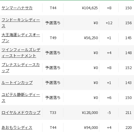
ヤンマーハナサカ
T44
¥104,625
+8
150
フンドーキンレディー
予選落ち
¥0
+12
156
ス
大王海運レディスオー
T49
¥56,250
+1
145
プン
ツインフィールズレデ
予選落ち
¥0
+4
148
ィーストーナメント
プレナスレディースカ
予選落ち
¥0
+8
152
ップ
ルートインカップ
予選落ち
¥0
+1
143
ユピテル静新レディー
予選落ち
¥0
+6
150
ス
ロイヤルメドウカップ
T33
¥128,000
-5
211
あおもりレディス
T44
¥94,000
+4
220