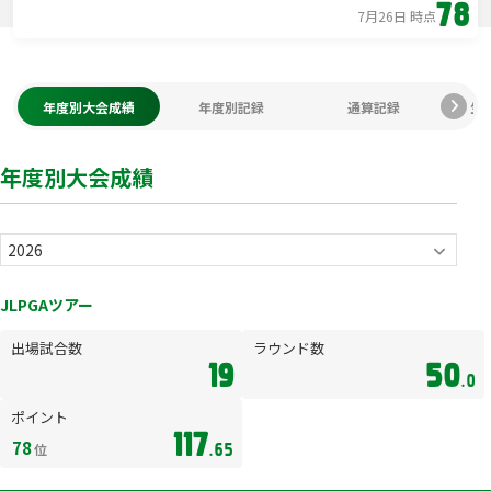
78
7月26日 時点
年度別大会成績
年度別記録
通算記録
生
年度別大会成績
JLPGAツアー
出場試合数
ラウンド数
19
50
.0
ポイント
117
78
位
.65