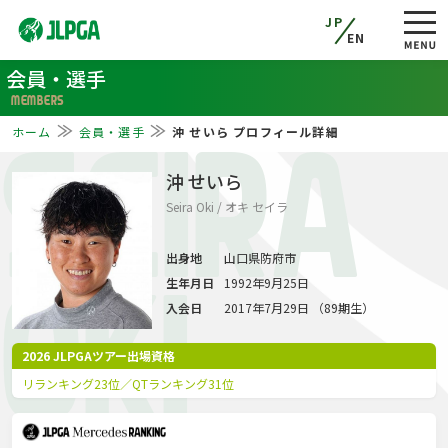
JP
EN
会員・選手
MEMBERS
ホーム
会員・選手
沖 せいら プロフィール詳細
SEIRA
沖 せいら
Seira Oki / オキ セイラ
出身地
山口県防府市
生年月日
1992年9月25日
OKI
入会日
2017年7月29日 （89期生）
2026 JLPGAツアー出場資格
リランキング23位／QTランキング31位