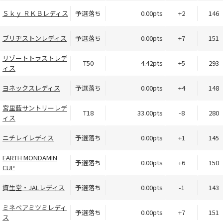
Ｓｋｙ ＲＫＢレディス
予選落ち
0.00pts
+2
146
ブリヂストンレディス
予選落ち
0.00pts
+7
151
リゾートトラストレデ
T50
4.42pts
+5
293
ィス
ヨネックスレディス
予選落ち
0.00pts
+4
148
宮里藍サントリーレデ
T18
33.00pts
-8
280
ィス
ニチレイレディス
予選落ち
0.00pts
+1
145
EARTH MONDAMIN
予選落ち
0.00pts
+6
150
CUP
資生堂・JALレディス
予選落ち
0.00pts
-1
143
ミネベアミツミレディ
予選落ち
0.00pts
+7
151
ス