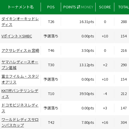
トーナメント名
POS
POINTS
MONEY
SCORE
TOTA
ダイキンオーキッドレ
T26
16.31pts
0
288
ディス
Vポイント×SMBC
予選落ち
0.00pts
+10
154
アクサレディス in 宮崎
T46
3.50pts
0
216
ヤマハレディースオー
T30
13.12pts
+2
290
プン葛城
富士フイルム・スタジ
予選落ち
0.00pts
+10
154
オアリス
KKT杯バンテリンレデ
T10
39.50pts
-4
212
ィス
ドコモビジネスレディ
予選落ち
0.00pts
+3
147
ス
ワールドレディスサロ
T42
7.80pts
+16
304
ンパスカップ