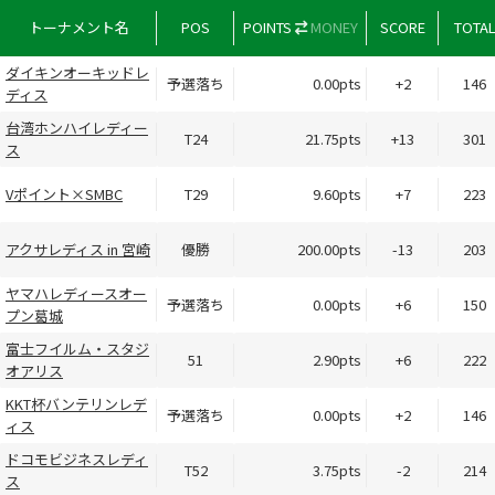
トーナメント名
POS
POINTS
MONEY
SCORE
TOTA
ダイキンオーキッドレ
予選落ち
0.00pts
+2
146
ディス
台湾ホンハイレディー
T24
21.75pts
+13
301
ス
Vポイント×SMBC
T29
9.60pts
+7
223
アクサレディス in 宮崎
優勝
200.00pts
-13
203
ヤマハレディースオー
予選落ち
0.00pts
+6
150
プン葛城
富士フイルム・スタジ
51
2.90pts
+6
222
オアリス
KKT杯バンテリンレデ
予選落ち
0.00pts
+2
146
ィス
ドコモビジネスレディ
T52
3.75pts
-2
214
ス