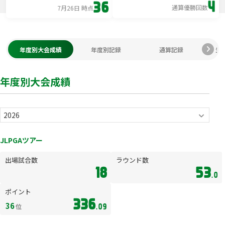
4
36
通算優勝回数
7月26日 時点
年度別大会成績
年度別記録
通算記録
生
年度別大会成績
JLPGAツアー
出場試合数
ラウンド数
18
53
.0
ポイント
336
36
位
.09