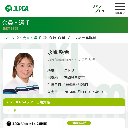
JP
EN
会員・選手
MEMBERS
ホーム
会員・選手
永峰 咲希 プロフィール詳細
SAKI
永峰 咲希
Saki Nagamine / ナガミネ サキ
所属
ニトリ
出身地
宮崎県宮崎市
NAGAM
生年月日
1995年4月28日
入会日
2014年8月1日 （86期生）
2026 JLPGAツアー出場資格
シード