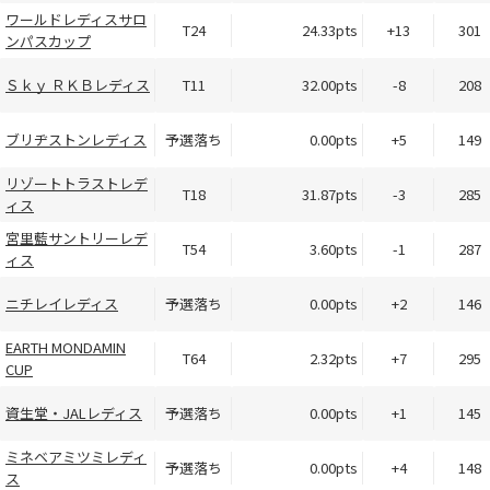
ワールドレディスサロ
T24
24.33pts
+13
301
ンパスカップ
Ｓｋｙ ＲＫＢレディス
T11
32.00pts
-8
208
ブリヂストンレディス
予選落ち
0.00pts
+5
149
リゾートトラストレデ
T18
31.87pts
-3
285
ィス
宮里藍サントリーレデ
T54
3.60pts
-1
287
ィス
ニチレイレディス
予選落ち
0.00pts
+2
146
EARTH MONDAMIN
T64
2.32pts
+7
295
CUP
資生堂・JALレディス
予選落ち
0.00pts
+1
145
ミネベアミツミレディ
予選落ち
0.00pts
+4
148
ス