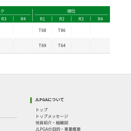
ーク
順位
R3
R4
R1
R2
R3
R4
T68
T86
T69
T64
JLPGAについて
トップ
トップメッセージ
役員紹介・組織図
JLPGAの目的・事業概要