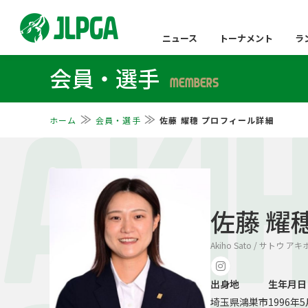
ニュース
トーナメント
ラ
会員・選手
MEMBERS
ホーム
会員・選手
佐藤 耀穗 プロフィール詳細
AKI
佐藤 耀
Akiho Sato / サトウ アキ
出身地
生年月日
埼玉県鴻巣市
1996年