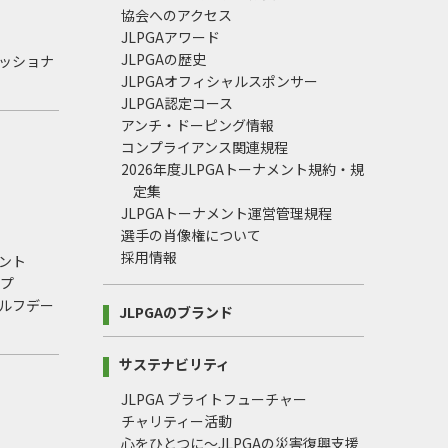
協会へのアクセス
JLPGAアワード
JLPGAの歴史
ェッショナ
JLPGAオフィシャルスポンサー
JLPGA認定コース
アンチ・ドーピング情報
コンプライアンス関連規程
2026年度JLPGAトーナメント規約・規
定集
JLPGAトーナメント運営管理規程
選手の肖像権について
採用情報
ント
ップ
ルフデー
JLPGAのブランド
サステナビリティ
JLPGA ブライトフューチャー
チャリティー活動
心をひとつに～JLPGAの災害復興支援