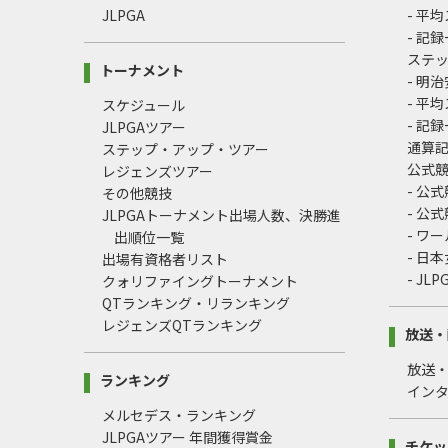
JLPGA
- 平
- 記
ステ
トーナメント
- 明
- 平
スケジュール
- 記
JLPGAツアー
通算
ステップ・アップ・ツアー
公式
レジェンズツアー
- 公
その他競技
- 公
JLPGAトーナメント出場人数、決勝進
- ワ
出順位一覧
- 日
出場有資格者リスト
- J
クォリファイングトーナメント
QTランキング・リランキング
レジェンズQTランキング
放送・
放送
ランキング
イン
メルセデス・ランキング
JLPGAツアー 年間獲得賞金
チケッ