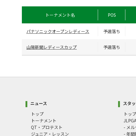
トーナメント名
POS
パナソニックオープンレディース
予選落ち
山陽新聞レディースカップ
予選落ち
ニュース
スタッ
トップ
トッ
トーナメント
JLP
QT・プロテスト
- メ
ジュニア・レッスン
- 年