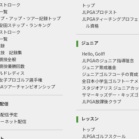
均ストローク
トップ
録一覧
JLPGAプロテスト
ップ・アップ・ツアー記録トップ
JLPGAティーチングプロフ
治安田ステップ・ランキング
ル資格
均ストローク
録一覧
ジュニア
記録
競技 記録集
Hello, Golf!
式競技全般
JLPGAのジュニア指導理念
式競技優勝回数
ジュニア育成基金
ールドレディス
ジュニアゴルフコーチの育成
本女子プロゴルフ選手権
全日本小学生ゴルフトーナメ
LPGAツアーチャンピオンシップ
スタジオアリス ジュニアカ
サマーキッズデー・キッズゴ
JLPGA放課後クラブ
配信
・配信予定
レッスン
ターネット配信
トップ
JLPGAゴルフスクール
ト