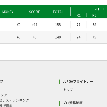
ストロ
MONEY
SCORE
TOTAL
R1
R2
¥0
+11
155
77
78
¥0
+5
149
74
75
ツ
JLPGAブライトナー
プ
トップ
GAツアー
ルセデス・ランキング
プロ資格制度
間獲得賞金