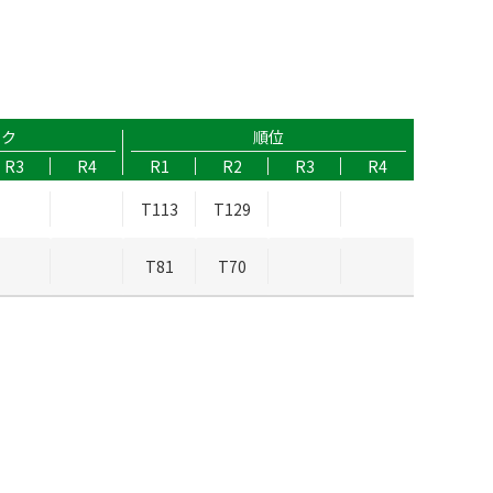
ーク
順位
R3
R4
R1
R2
R3
R4
T113
T129
T81
T70