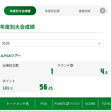
年度別大会成績
年度別記録
通算記録
生
年度別大会成績
JLPGAツアー
出場試合数
ラウンド数
1
4
.0
ポイント
56
101
位
.25
トーナメント名
POS
POINTS
MONEY
SCORE
TOTA