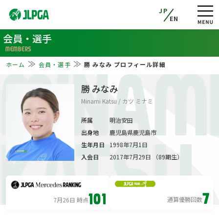
JP
EN
会員・選手
MEMBERS
ホーム
会員・選手
勝 みなみ プロフィール詳細
MINAM
勝 みなみ
Minami Katsu / カツ ミナミ
所属
明治安田
出身地
鹿児島県鹿児島市
KATSU
生年月日
1998年7月1日
入会日
2017年7月29日 （89期生）
7
101
通算優勝回数
7月26日 時点