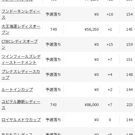
フンドーキンレディー
予選落ち
¥0
+10
154
ス
大王海運レディスオー
T49
¥56,250
+1
145
プン
CTBCレディスオープ
予選落ち
¥0
+15
159
ン
ツインフィールズレデ
予選落ち
¥0
+7
151
ィーストーナメント
プレナスレディースカ
予選落ち
¥0
+4
148
ップ
ルートインカップ
予選落ち
¥0
+2
144
ユピテル静新レディー
T43
¥86,000
+7
223
ス
ロイヤルメドウカップ
予選落ち
¥0
0
144
あおもりレディス
予選落ち
¥0
+5
149