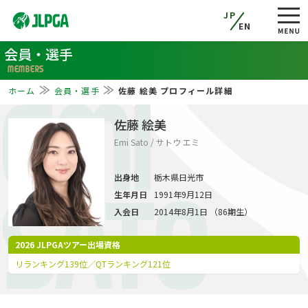
JP
EN
会員・選手
MEMBERS
ホーム
会員・選手
佐藤 絵美 プロフィール詳細
EMI
佐藤 絵美
Emi Sato / サトウ エミ
出身地
栃木県日光市
生年月日
1991年9月12日
SATO
入会日
2014年8月1日 （86期生）
2026 JLPGAツアー出場資格
リランキング139位／QTランキング121位