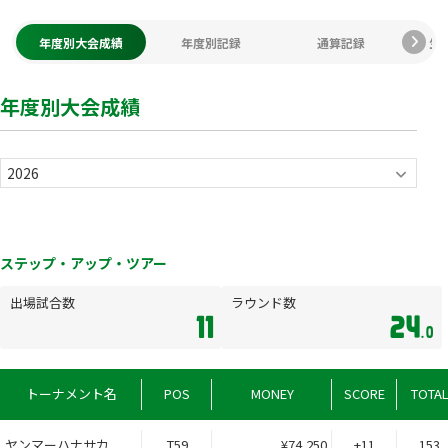
年度別大会成績
年度別記録
通算記録
生
年度別大会成績
ステップ・アップ・ツアー
出場試合数
ラウンド数
11
24
.0
トーナメント名
POS
MONEY
SCORE
TOTA
ヤンマーハナサカ
T59
¥74,250
+11
153