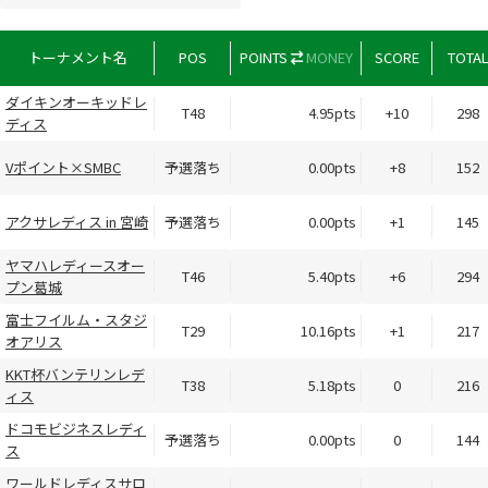
トーナメント名
POS
POINTS
MONEY
SCORE
TOTA
ダイキンオーキッドレ
T48
4.95pts
+10
298
ディス
Vポイント×SMBC
予選落ち
0.00pts
+8
152
アクサレディス in 宮崎
予選落ち
0.00pts
+1
145
ヤマハレディースオー
T46
5.40pts
+6
294
プン葛城
富士フイルム・スタジ
T29
10.16pts
+1
217
オアリス
KKT杯バンテリンレデ
T38
5.18pts
0
216
ィス
ドコモビジネスレディ
予選落ち
0.00pts
0
144
ス
ワールドレディスサロ