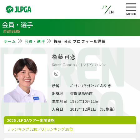
JP
EN
会員・選手
MEMBERS
ホーム
会員・選手
権藤 可恋 プロフィール詳細
KAREN
権藤 可恋
Karen Gondo / ゴンドウ カレン
所属
ﾎﾞｰﾄﾚｰｽﾁｹｯﾄｼｮｯﾌﾟみやき
GONDO
出身地
佐賀県鳥栖市
生年月日
1995年10月11日
入会日
2018年12月1日 （90期生）
2026 JLPGAツアー出場資格
リランキング52位／QTランキング28位