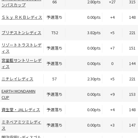
66
2.80pts
+27
315
ンパスカップ
Ｓｋｙ ＲＫＢレディス
予選落ち
0.00pts
+4
148
ブリヂストンレディス
T52
3.82pts
+5
221
リゾートトラストレデ
予選落ち
0.00pts
+7
151
ィス
宮里藍サントリーレデ
予選落ち
0.00pts
0
144
ィス
ニチレイレディス
57
2.30pts
+5
221
EARTH MONDAMIN
予選落ち
0.00pts
+9
153
CUP
資生堂・JALレディス
予選落ち
0.00pts
+4
148
ミネベアミツミレディ
予選落ち
0.00pts
+3
147
ス
明治安田レディスゴル