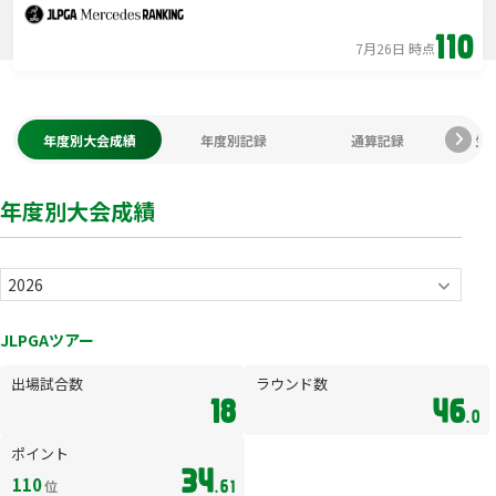
110
7月26日 時点
年度別大会成績
年度別記録
通算記録
生
年度別大会成績
JLPGAツアー
出場試合数
ラウンド数
18
46
.0
ポイント
34
110
位
.61