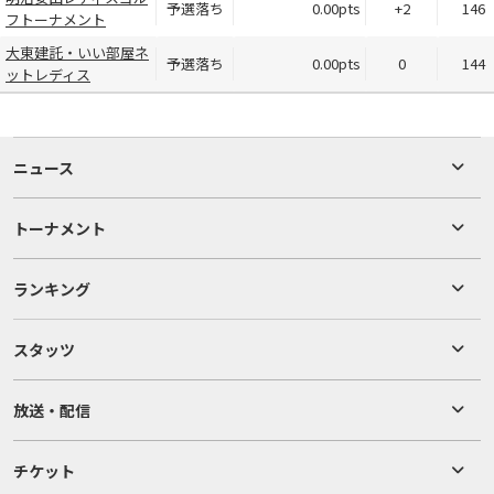
予選落ち
0.00pts
+2
146
フトーナメント
大東建託・いい部屋ネ
予選落ち
0.00pts
0
144
ットレディス
ニュース
トーナメント
ランキング
スタッツ
放送・配信
チケット