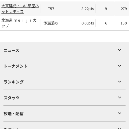
大東建託・いい部屋ネ
T57
3.22pts
-9
279
ットレディス
北海道 ｍｅｉｊｉ カ
予選落ち
0.00pts
+6
150
ップ
ニュース
トーナメント
ランキング
スタッツ
放送・配信