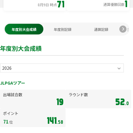
1
71
通算優勝回数
8月9日 時点
年度別大会成績
年度別記録
通算記録
生
年度別大会成績
JLPGAツアー
出場試合数
ラウンド数
19
52
.0
ポイント
141
71
位
.58