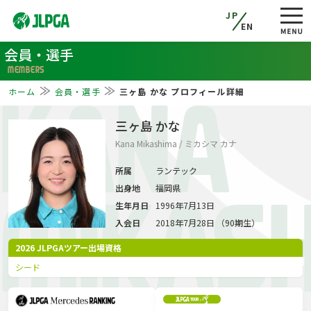
JP
EN
会員・選手
MEMBERS
ホーム
会員・選手
三ヶ島 かな プロフィール詳細
KANA
三ヶ島 かな
Kana Mikashima / ミカシマ カナ
所属
ランテック
出身地
福岡県
MIKAS
生年月日
1996年7月13日
入会日
2018年7月28日 （90期生）
2026 JLPGAツアー出場資格
シード