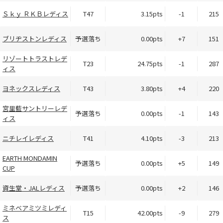
Ｓｋｙ ＲＫＢレディス
T47
3.15pts
-1
215
ブリヂストンレディス
予選落ち
0.00pts
+7
151
リゾートトラストレデ
T23
24.75pts
-1
287
ィス
ヨネックスレディス
T43
3.80pts
+4
220
宮里藍サントリーレデ
予選落ち
0.00pts
-1
143
ィス
ニチレイレディス
T41
4.10pts
-3
213
EARTH MONDAMIN
予選落ち
0.00pts
+5
149
CUP
資生堂・JALレディス
予選落ち
0.00pts
+2
146
ミネベアミツミレディ
T15
42.00pts
-9
279
ス