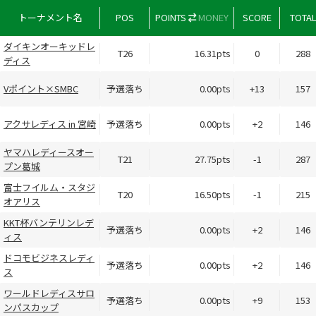
トーナメント名
POS
POINTS
MONEY
SCORE
TOTA
ダイキンオーキッドレ
T26
16.31pts
0
288
ディス
Vポイント×SMBC
予選落ち
0.00pts
+13
157
アクサレディス in 宮崎
予選落ち
0.00pts
+2
146
ヤマハレディースオー
T21
27.75pts
-1
287
プン葛城
富士フイルム・スタジ
T20
16.50pts
-1
215
オアリス
KKT杯バンテリンレデ
予選落ち
0.00pts
+2
146
ィス
ドコモビジネスレディ
予選落ち
0.00pts
+2
146
ス
ワールドレディスサロ
予選落ち
0.00pts
+9
153
ンパスカップ