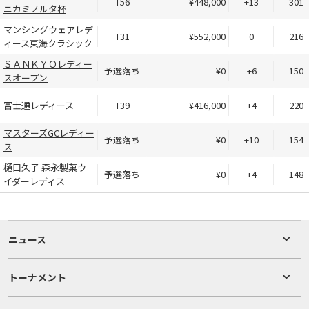
T56
¥448,000
+13
301
ニカミノルタ杯
マンシングウェアレデ
T31
¥552,000
0
216
ィース東海クラシック
ＳＡＮＫＹＯレディー
予選落ち
¥0
+6
150
スオープン
富士通レディース
T39
¥416,000
+4
220
マスターズGCレディー
予選落ち
¥0
+10
154
ス
樋口久子 森永製菓ウ
予選落ち
¥0
+4
148
イダーレディス
ニュース
トーナメント