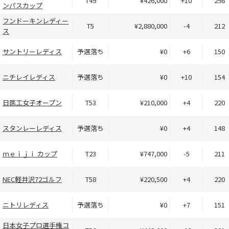
T49
¥426,000
+10
298
ンパスカップ
フンドーキンレディー
T5
¥2,880,000
-4
212
ス
サントリーレディス
予選落ち
¥0
+6
150
ニチレイレディス
予選落ち
¥0
+10
154
日医工女子オープン
T53
¥210,000
+4
220
スタンレーレディス
予選落ち
¥0
+4
148
ｍｅｉｊｉ カップ
T23
¥747,000
-5
211
NEC軽井沢72ゴルフ
T58
¥220,500
+4
220
ニトリレディス
予選落ち
¥0
+7
151
日本女子プロ選手権コ