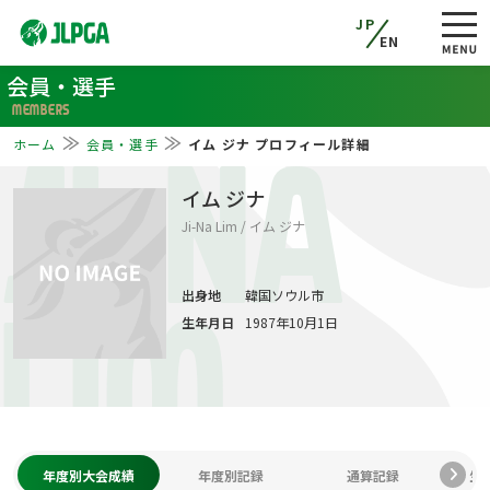
JP
EN
会員・選手
MEMBERS
ホーム
会員・選手
イム ジナ プロフィール詳細
JI-NA
イム ジナ
Ji-Na Lim / イム ジナ
出身地
韓国ソウル市
LIM
生年月日
1987年10月1日
年度別大会成績
年度別記録
通算記録
生