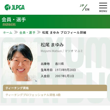
JP
EN
会員・選手
MEMBERS
ホーム
会員・選手
松尾 まゆみ プロフィール詳細
MAYUM
松尾 まゆみ
Mayumi Matsuo / マツオ マユミ
出身地
香川県
生年月日
1973年9月28日
MATSU
入会日
2007年1月1日
ティーチング資格
ティーチングプロフェッショナル資格 A級