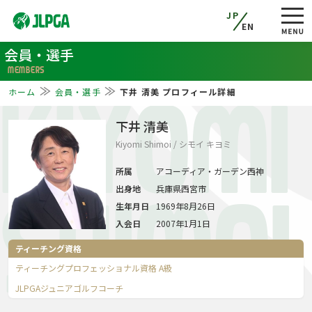
JP
EN
会員・選手
MEMBERS
ホーム
会員・選手
下井 清美 プロフィール詳細
KIYOMI
下井 清美
Kiyomi Shimoi / シモイ キヨミ
所属
アコーディア・ガーデン西神
出身地
兵庫県西宮市
SHIMOI
生年月日
1969年8月26日
入会日
2007年1月1日
ティーチング資格
ティーチングプロフェッショナル資格 A級
JLPGAジュニアゴルフコーチ