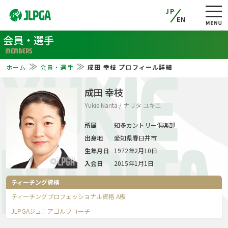
JP
EN
会員・選手
MEMBERS
ホーム
会員・選手
成田 幸枝 プロフィール詳細
YUKIE
成田 幸枝
Yukie Narita / ナリタ ユキエ
所属
知多カントリー倶楽部
出身地
愛知県春日井市
NARITA
生年月日
1972年2月10日
入会日
2015年1月1日
ティーチング資格
ティーチングプロフェッショナル資格 A級
JLPGAジュニアゴルフコーチ