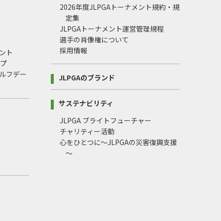
2026年度JLPGAトーナメント規約・規
定集
JLPGAトーナメント運営管理規程
選手の肖像権について
採用情報
ント
ップ
ルフデー
JLPGAのブランド
サステナビリティ
JLPGA ブライトフューチャー
チャリティー活動
心をひとつに～JLPGAの災害復興支援
～