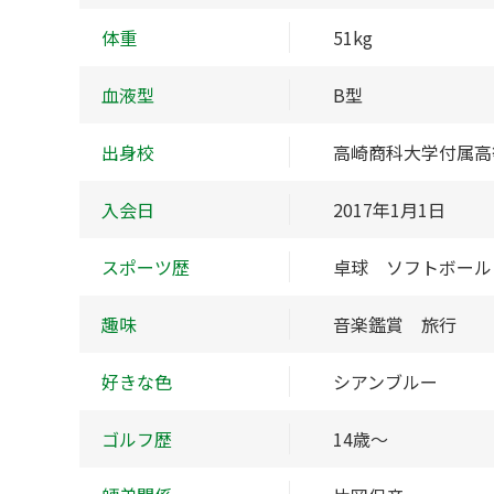
体重
51kg
血液型
B型
出身校
高崎商科大学付属高
入会日
2017年1月1日
スポーツ歴
卓球 ソフトボール
趣味
音楽鑑賞 旅行
好きな色
シアンブルー
ゴルフ歴
14歳～