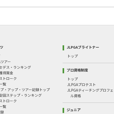
ツ
JLPGAブライトナー
プ
トップ
GAツアー
ルセデス・ランキング
プロ資格制度
間獲得賞金
均ストローク
トップ
録一覧
JLPGAプロテスト
ップ・アップ・ツアー記録トップ
JLPGAティーチングプロフ
治安田ステップ・ランキング
ル資格
均ストローク
録一覧
ジュニア
記録