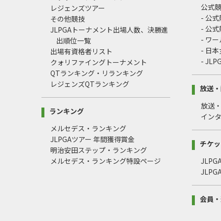
公式
レジェンズツアー
- 公
その他競技
- 公
JLPGAトーナメント出場人数、決勝進
- ワ
出順位一覧
- 日
出場有資格者リスト
- J
クォリファイングトーナメント
QTランキング・リランキング
レジェンズQTランキング
放送・
放送
ランキング
イン
メルセデス・ランキング
JLPGAツアー 年間獲得賞金
チケッ
明治安田ステップ・ランキング
メルセデス・ランキング特設ページ
JLP
JLP
会員・