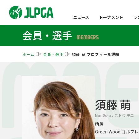
ニュース
トーナメント
ラ
会員・選手
MEMBERS
ホーム
会員・選手
須藤 萌 プロフィール詳細
MO
須藤 萌
Moe Suto / ストウ モエ
所属
Green Wood ゴルフ