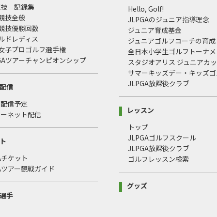
競技 記録集
Hello, Golf!
式競技全般
JLPGAのジュニア指導理念
式競技優勝回数
ジュニア育成基金
ールドレディス
ジュニアゴルフコーチの育成
本女子プロゴルフ選手権
全日本小学生ゴルフトーナメ
LPGAツアーチャンピオンシップ
スタジオアリス ジュニアカ
サマーキッズデー・キッズゴ
JLPGA放課後クラブ
配信
・配信予定
レッスン
ターネット配信
トップ
JLPGAゴルフスクール
ト
JLPGA放課後クラブ
GAチケット
ゴルフレッスン検索
GAツアー観戦ガイド
グッズ
選手