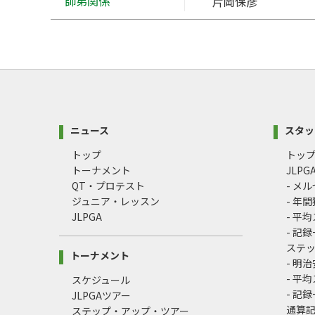
師弟関係
片岡保彦
ニュース
スタッ
トップ
トッ
トーナメント
JLP
QT・プロテスト
- メ
ジュニア・レッスン
- 年
JLPGA
- 平
- 記
ステ
トーナメント
- 明
- 平
スケジュール
- 記
JLPGAツアー
通算
ステップ・アップ・ツアー