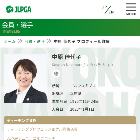
JP
EN
会員・選手
MEMBERS
ホーム
会員・選手
中原 佳代子 プロフィール詳細
KAYOK
中原 佳代子
Kayoko Nakahara / ナカハラ カヨコ
所属
ゴルフスミノエ
NAKAH
出身地
兵庫県
生年月日
1975年11月24日
入会日
2023年1月1日
ティーチング資格
ティーチングプロフェッショナル資格 A級
JLPGAジュニアゴルフコーチ