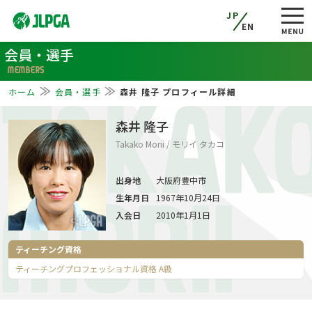
JP
EN
会員・選手
MEMBERS
ホーム
会員・選手
森井 隆子 プロフィール詳細
TAKAK
森井 隆子
Takako Morii / モリイ タカコ
出身地
大阪府豊中市
生年月日
1967年10月24日
MORII
入会日
2010年1月1日
ティーチング資格
ティーチングプロフェッショナル資格 A級