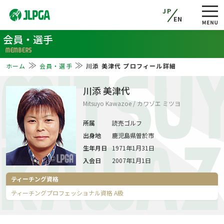
JP
EN
会員・選手
MEMBERS
ホーム
会員・選手
川添 美津代 プロフィール詳細
MITSU
川添 美津代
Mitsuyo Kawazoe / カワゾエ ミツヨ
所属
読売ゴルフ
出身地
鹿児島県曽於市
KAWAZ
生年月日
1971年1月31日
入会日
2007年1月1日
ティーチング資格
ティーチングプロフェッショナル資格 A級