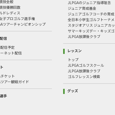
式競技全般
JLPGAのジュニア指導理念
式競技優勝回数
ジュニア育成基金
ールドレディス
ジュニアゴルフコーチの育成
本女子プロゴルフ選手権
全日本小学生ゴルフトーナメ
LPGAツアーチャンピオンシップ
スタジオアリス ジュニアカ
サマーキッズデー・キッズゴ
JLPGA放課後クラブ
配信
・配信予定
レッスン
ターネット配信
トップ
JLPGAゴルフスクール
ト
JLPGA放課後クラブ
GAチケット
ゴルフレッスン検索
GAツアー観戦ガイド
グッズ
選手