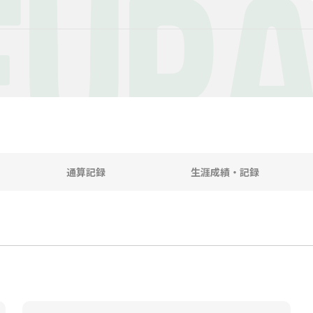
EUR
通算記録
生涯成績・記録