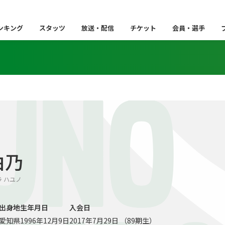
ンキング
スタッツ
放送・配信
チケット
会員・選手
UNO
由乃
ウラ ハユノ
出身地
生年月日
入会日
愛知県
1996年12月9日
2017年7月29日 （89期生）