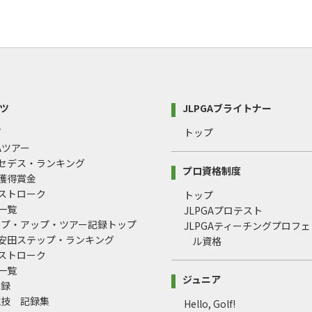
ツ
JLPGAブライトナー
プ
トップ
GAツアー
ルセデス・ランキング
プロ資格制度
間獲得賞金
均ストローク
トップ
録一覧
JLPGAプロテスト
ップ・アップ・ツアー記録トップ
JLPGAティーチングプロフ
治安田ステップ・ランキング
ル資格
均ストローク
録一覧
ジュニア
記録
競技 記録集
Hello, Golf!