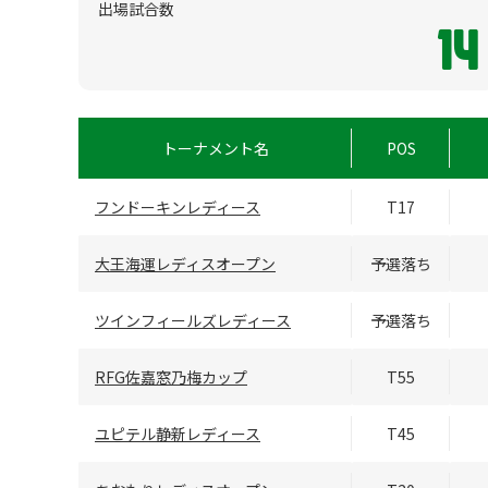
出場試合数
14
トーナメント名
POS
フンドーキンレディース
T17
大王海運レディスオープン
予選落ち
ツインフィールズレディース
予選落ち
RFG佐嘉窓乃梅カップ
T55
ユピテル静新レディース
T45