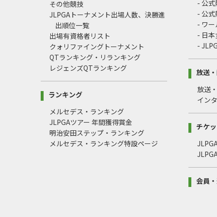
- 公
その他競技
- 公
JLPGAトーナメント出場人数、決勝進
- ワ
出順位一覧
- 日
出場有資格者リスト
- J
クォリファイングトーナメント
QTランキング・リランキング
レジェンズQTランキング
放送・
放送
ランキング
イン
メルセデス・ランキング
JLPGAツアー 年間獲得賞金
チケッ
明治安田ステップ・ランキング
メルセデス・ランキング特設ページ
JLP
JLP
会員・