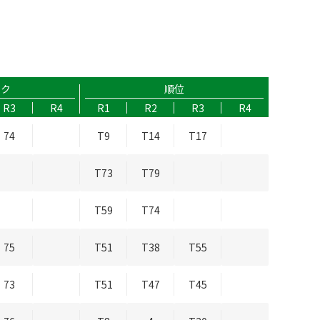
ーク
順位
R3
R4
R1
R2
R3
R4
74
T9
T14
T17
T73
T79
T59
T74
75
T51
T38
T55
73
T51
T47
T45