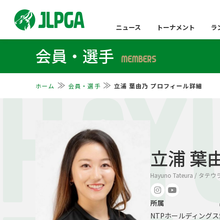
ニュース
トーナメント
ラ
会員・選手
MEMBERS
ホーム
会員・選手
立浦 葉由乃 プロフィール詳細
HAY
立浦 葉
Hayuno Tateura / タテ
所属
NTPホールディングス