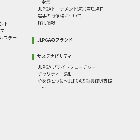
定集
JLPGAトーナメント運営管理規程
選手の肖像権について
採用情報
ント
ップ
ルフデー
JLPGAのブランド
サステナビリティ
JLPGA ブライトフューチャー
チャリティー活動
心をひとつに～JLPGAの災害復興支援
～