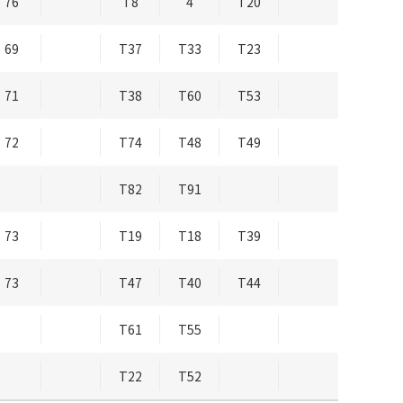
76
T8
4
T20
69
T37
T33
T23
71
T38
T60
T53
72
T74
T48
T49
T82
T91
73
T19
T18
T39
73
T47
T40
T44
T61
T55
T22
T52