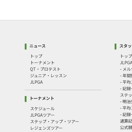
ニュース
スタッ
トップ
トッ
トーナメント
JLP
QT・プロテスト
- メ
ジュニア・レッスン
- 年
JLPGA
- 平
- 記
ステ
トーナメント
- 明
- 平
スケジュール
- 記
JLPGAツアー
通算
ステップ・アップ・ツアー
公式
レジェンズツアー