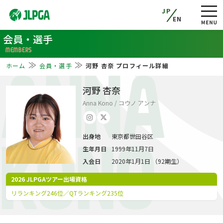
JP
EN
会員・選手
MEMBERS
ホーム
会員・選手
河野 杏奈 プロフィール詳細
ANNA
河野 杏奈
Anna Kono / コウノ アンナ
出身地
東京都世田谷区
KONO
生年月日
1999年11月7日
入会日
2020年1月1日 （92期生）
2026 JLPGAツアー出場資格
リランキング246位／QTランキング235位