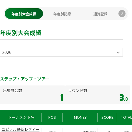
年度別大会成績
年度別記録
通算記録
生
年度別大会成績
ステップ・アップ・ツアー
出場試合数
ラウンド数
1
3
.0
トーナメント名
POS
MONEY
SCORE
TOTA
ユピテル静新レディー