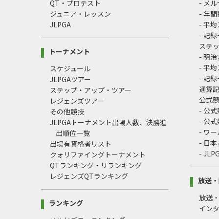
QT・プロテスト
- メ
ジュニア・レッスン
- 年
JLPGA
- 平
- 記
ステ
トーナメント
- 明
- 平
スケジュール
- 記
JLPGAツアー
通算
ステップ・アップ・ツアー
公式
レジェンズツアー
- 公
その他競技
- 公
JLPGAトーナメント出場人数、決勝進
- ワ
出順位一覧
- 日
出場有資格者リスト
- J
クォリファイングトーナメント
QTランキング・リランキング
レジェンズQTランキング
放送・
放送
ランキング
イン