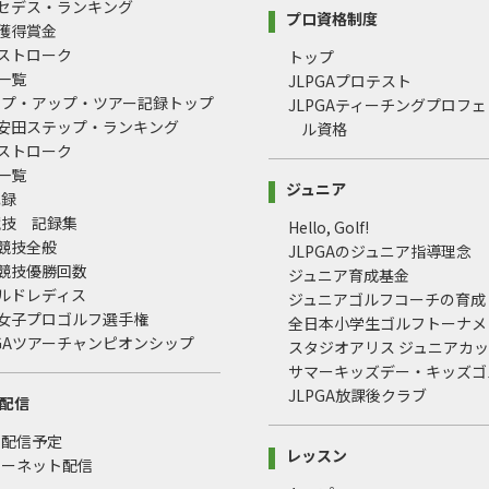
ルセデス・ランキング
プロ資格制度
間獲得賞金
均ストローク
トップ
録一覧
JLPGAプロテスト
ップ・アップ・ツアー記録トップ
JLPGAティーチングプロフ
治安田ステップ・ランキング
ル資格
均ストローク
録一覧
ジュニア
記録
競技 記録集
Hello, Golf!
式競技全般
JLPGAのジュニア指導理念
式競技優勝回数
ジュニア育成基金
ールドレディス
ジュニアゴルフコーチの育成
本女子プロゴルフ選手権
全日本小学生ゴルフトーナメ
LPGAツアーチャンピオンシップ
スタジオアリス ジュニアカ
サマーキッズデー・キッズゴ
JLPGA放課後クラブ
配信
・配信予定
レッスン
ターネット配信