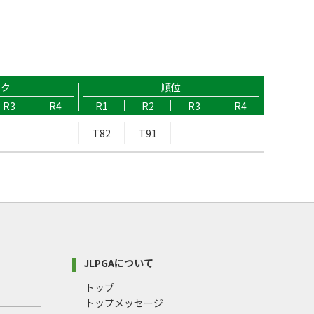
ーク
順位
R3
R4
R1
R2
R3
R4
T82
T91
JLPGAについて
トップ
トップメッセージ