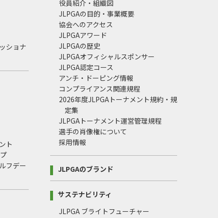
役員紹介・組織図
JLPGAの目的・事業概要
協会へのアクセス
JLPGAアワード
JLPGAの歴史
ェッショナ
JLPGAオフィシャルスポンサー
JLPGA認定コース
アンチ・ドーピング情報
コンプライアンス関連規程
2026年度JLPGAトーナメント規約・規
定集
JLPGAトーナメント運営管理規程
選手の肖像権について
採用情報
ント
ップ
ルフデー
JLPGAのブランド
サステナビリティ
JLPGA ブライトフューチャー