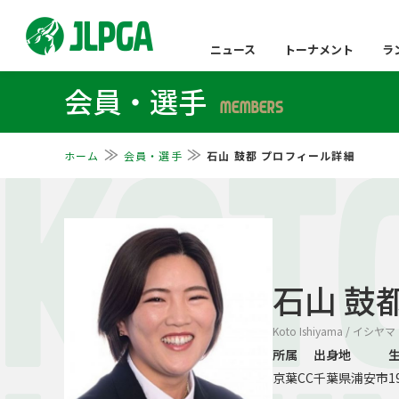
ニュース
トーナメント
ラ
会員・選手
MEMBERS
ホーム
会員・選手
石山 鼓都 プロフィール詳細
KOT
石山 鼓
Koto Ishiyama / イシヤ
所属
出身地
京葉CC
千葉県浦安市
1