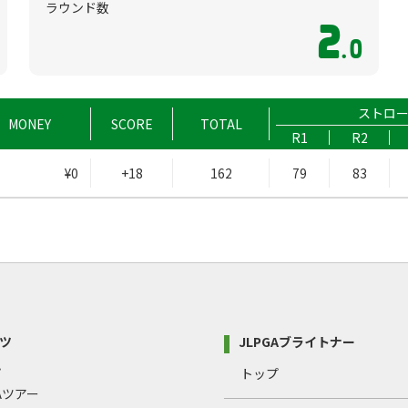
ラウンド数
2
.0
ストロ
MONEY
SCORE
TOTAL
R1
R2
¥0
+18
162
79
83
ツ
JLPGAブライトナー
プ
トップ
GAツアー