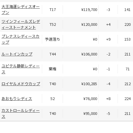
大王海運レディスオー
T17
¥119,700
-3
141
プン
ツインフィールズレデ
T52
¥120,000
+4
220
ィーストーナメント
プレナスレディースカ
予選落ち
¥0
+9
153
ップ
ルートインカップ
T44
¥106,000
-2
211
ユピテル静新レディー
棄権
¥0
-1
71
ス
ロイヤルメドウカップ
T40
¥100,285
-4
212
あおもりレディス
52
¥76,000
+8
224
カストロールレディー
T40
¥95,000
-5
211
ス