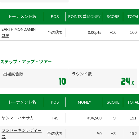
トーナメント名
POS
POINTS
MONEY
SCORE
TOTA
EARTH MONDAMIN
予選落ち
0.00pts
+16
160
CUP
ステップ・アップ・ツアー
出場試合数
ラウンド数
10
24
.0
トーナメント名
POS
MONEY
SCORE
TOTA
ヤンマーハナサカ
T49
¥94,500
+9
151
フンドーキンレディー
予選落ち
¥0
+8
152
ス