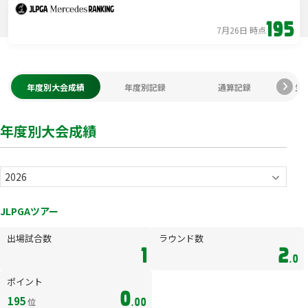
195
7月26日 時点
年度別大会成績
年度別記録
通算記録
生
年度別大会成績
JLPGAツアー
出場試合数
ラウンド数
1
2
.0
ポイント
0
195
位
.00