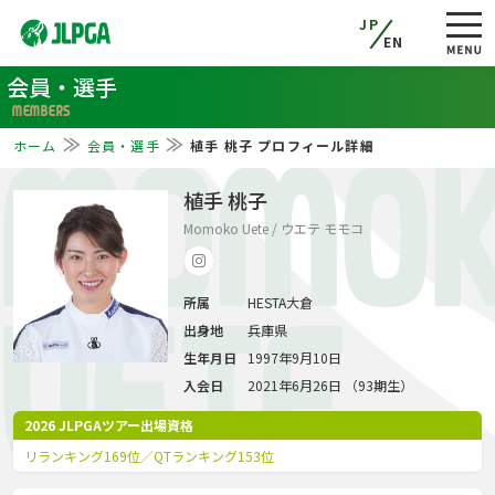
JP
EN
会員・選手
MEMBERS
ホーム
会員・選手
植手 桃子 プロフィール詳細
MOMO
植手 桃子
Momoko Uete / ウエテ モモコ
所属
HESTA大倉
UETE
出身地
兵庫県
生年月日
1997年9月10日
入会日
2021年6月26日 （93期生）
2026 JLPGAツアー出場資格
リランキング169位／QTランキング153位